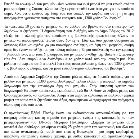
Επειδή το εσωτερικό του μνημείου είναι κούφιο και εκεί μπορεί να μπει κανείς από τα
μπουντρούμια της Σόφιας, τώρα εκεί έχει εγκατασταθεί ένας άστεγος, για τον οποίο οι
φήμες λένε ότι ο έρωτας της ζωής του του έσπασε την καρδιά και αυτή τη στιγμή
παρηγοριέται γράφοντας ποιήματα στο εωτερικό του „1300 χρόνια Βουλγαρία”.
Τα τελευταία 10 χρόνια το μνημείο και το μέλλον του βρίσκονται στο επίκεντρο των
δημόσιων συζητήσεων. Η δημοσκόπηση που διεξήχθη από το Δήμο Σόφιας το 2012
έδειξε ότι η πλειοψηφία των κατοίκων της βουλγαρικής πρωτεύουσας θέλουν το
μνημείο να απομακρυνθεί, τίποτα όμως δεν έγινε. Εδώ και δύο χρόνια συζητιούνται
διάφορες ιδέες και σχέδια για μια καινούργια αντίληψη και όψη του μνημείου, ακόμη
όμως δεν έχουν καταλήξει σε μια τελική απόφαση. Σε μια συνέντευξη για την κρατική
τηλεόραση ένας από τους δημιουργούς του μνημείου ο καθηγητής Βαλεντίν Στάρτσεφ
είπε ότι “Δεν μπορούμε να διαγράψουμε τα χρόνια αυτά από την ιστορία μας. Και
μάλιστα το μνηεμίο αυτό αποτελεί ένα είδος ανακεφαλαίωσης όλων των 1300 χρόνων
της βουλγαρικής ιστορίας και όχι μόνο ενός σύντομου καθεστώτος που βιώσαμε”.
Αφού του Δημοτικό Συμβούλιο της Σόφιας μάζεψε όλες τις δυνατές απόψεις για το
μέλλον του μνημείου „1300 χρόνια Βουλγαρία” τελικά έλαβε την απόφαση να κηρύξει
διαγωνισμό για την καινούργια όψη του μνημείου. Στην επιτροπή κριτών του
διαγωνισμού θα μπουν και διεθνείς εκπρόσωποι, ενώ θα κληθούν να λάβουν μέρος και
ξένοι αρχιτέκτονες και οργανώσεις. Αναμένεται μέχρι το καλοκαίρι να επιλεγούν μερικά
project τα οποία να συζητηθούν στο Δήμο, προκειμένου να προχωρήσει πιο γρήγορα η
υλοποίηση ενός από αυτά.
Ο αρχιτέκτονας Πάβελ Ποπόφ έκανε μια ενδιαφέρουσα ανακεφαλαίωση για την
ιστορική υπόσταση και τη σημασία του μνημείου ενόψει της κατασκευής και των
μεταμορφώσεων του Εθνικού Μεγάρου Πολιτισμού: „Σήμερα το μνημείο αυτό
αποτελεί ένα ολόκληρο φαινόμενο επειδή 25 χρόνια μετά την κατασκευή του όλο και
πιο πιστά αντικατοπτρίζει αυτό που είναι η Βουλγαρία – μια δομή κορδωμένη,
παράλογη, αυτάρεσκη, φλύαρη, χαώδης, με λάθος κατασκευή και προσανατολισμό,