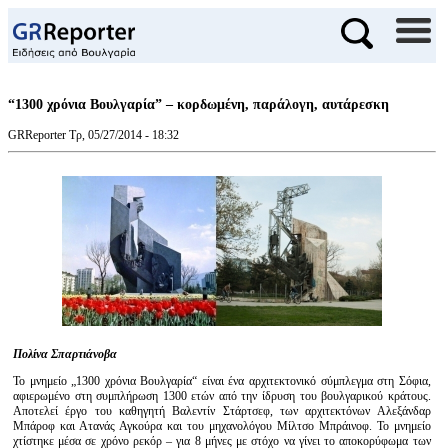
“1300 χρόνια Βουλγαρία” – κορδωμένη, παράλογη, αυτάρεσκη
GRReporter
Τρ, 05/27/2014 - 18:32
Πολίνα Σπαρτιάνοβα
Το μνημείο „1300 χρόνια Βουλγαρία“ είναι ένα αρχιτεκτονικό σύμπλεγμα στη Σόφια,
αφιερωμένο στη συμπλήρωση 1300 ετών από την ίδρυση του βουλγαρικού κράτους.
Αποτελεί έργο του καθηγητή Βαλεντίν Στάρτσεφ, των αρχιτεκτόνων Αλεξάνδαρ
Μπάροφ και Ατανάς Αγκούρα και του μηχανολόγου Μίλτσο Μπράινοφ. Το μνημείο
χτίστηκε μέσα σε χρόνο ρεκόρ – για 8 μήνες με στόχο να γίνει το αποκορύφωμα των