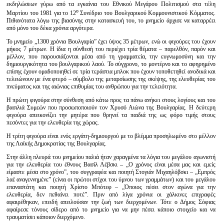
εκδηλώσεων γύρω από τα εγκαίνια του Εθνικού Μεγάρου Πολιτισμού στα τέλη
ο
Μαρτίου του 1981 για το 12
Συνέδριο του Βουλγαρικού Κομμουνιστικού Κόμματος.
Πιθανότατα λόγω της βιασύνης στην κατασκευή του, το μνημείο άρχισε να καταρρέει
από μόνο του δέκα χρόνια αργότερα.
Το μνημείο „1300 χρόνια Βουλγαρία” έχει ύψος 35 μέτρων, ενώ οι φιγούρες του έχουν
μήκος 7 μέτρων. Η ίδια η σύνθεσή του περιέχει τρία θέματα – παρελθόν, παρόν και
μέλλον, που παρουσιάζονται μέσα από τη γραμματεία, την ευγνωμοσύνη και την
δημιουργικότητα του βουλγαρικού λαού. Το σύγχρονο, το μοντέρνο και το αφηρημένο
επίσης έχουν ομαδοποιηθεί σε τρία τεράστια μπλοκ που έχουν τοποθετηθεί ανοδικά και
τελειώνουν με ένα φτερό – σύμβολο της μεταρσίωσης της σκέψης, της ελευθερίας του
πνεύματος και της αιώνιας επιθυμίας του ανθρώπου για την τελειότητα.
Η πρώτη φιγούρα στην σύνθεση από κάτω προς τα πάνω ανήκει στους λογίους και του
βασιλιά Συμεών που προσωποποιούν τον Χρυσό Αιώνα της Βουλγαρίας. Η δεύτερη
φιγούρα απεικονίζει την μητέρα που θρηνεί τα παιδιά της ως φόρο τιμής στους
πεσόντες για την ελευθερία της χώρας.
Η τρίτη φιγούρα είναι ενός εργάτη-δημιουργού με το βλέμμα προσηλωμένο στο μέλλον
της Λαϊκής Δημοκρατίας της Βουλγαρίας.
Στην άλλη πλευρά του μνημείου παλιά ήταν χαραγμένα τα λόγια του μεγάλου αγωνιστή
για την ελευθερία του έθνους Βασίλ Λέβσκι – „Ο χρόνος είναι μέσα μας και εμείς
είμαστε μέσα στο χρόνο”, του συγγραφέα και ποιητή Στογιάν Μιχαηλόβσκι – „Εμπρός
λαέ αναγεννημένε” (είναι οι πρώτοι στίχοι του ύμνου των γραμμάτων) και του μεγάλου
επαναστάτη και ποιητή Χρίστο Μπότεφ – „Όποιος πέσει στον αγώνα για την
ελευθερία, δεν πεθαίνει ποτέ”. Πριν από λίγα χρόνια οι χάλκινες επιγραφές
αφαιρέθηκαν, επειδή απειλούσαν την ζωή των διερχομένων. Τότε ο Δήμος Σόφιας
αφαίρεσε τόνους σίδερο από το μνημείο για να μην πέσει κάποιο στοιχείο και να
τραυματίσει κάποιον διερχόμενο.