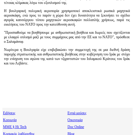
τέτοιας κλίμακας λόγω του εξοπλισμού της.
Η βουλγαρική πολεμική αεροπορία χρησιμοποιεί αποκλειστικά ρωσικά μαχητικά
αεροσκάφη, ενώ προς το παρόν η χώρα δεν έχει δυνατότητα να ξεκινήσει το σχέδιο
αγοράς καινούργιου τύπου μαχητικών αεροσκαφών πολλαπλής χρήσεως, παρά τις
εκκλήσεις του ΝΑΤΟ προς την κατεύθυνση αυτή.
"Προσπαθούμε να βοηθήσουμε με ανθρωπιστική βοήθεια και δωρεές που σχετίζονται
με ελαφρύ οπλισμό μαζί με τους συμμάχους μας από την ΕΕ και το ΝΑΤΟ", πρόσθεσε
ο Σαλαμάνοφ.
Νωρίτερα η Βουλγαρία είχε επιβεβαιώσει την συμμετοχή της σε μια διεθνή δράση
παροχής στρατιωτικής και ανθρωπιστικής βοήθειας στην κυβέρνηση του Ιράκ με στόχο
την ενίσχυση του αγώνα της κατά των τζιχαντιστών του Ισλαμικού Κράτους του Ιράκ
και του Λεβάντε.
Ειδήσεις
Εννιά μούσες
Κοινωνία
Οικονομία
МΜΕ § Hi Tech
Doc Online
Κοσμικός λαβύρινθος
Blog