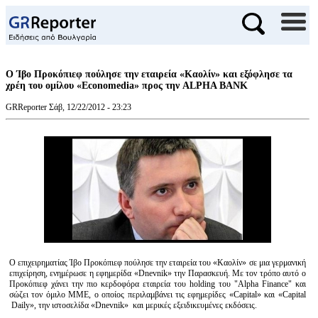
Ο Ίβο Προκόπιεφ πούλησε την εταιρεία «Καολίν» και εξόφλησε τα
χρέη του ομίλου «Economedia» προς την ALPHA BANK
GRReporter
Σάβ, 12/22/2012 - 23:23
Ο επιχειρηματίας Ίβο Προκόπιεφ πούλησε την εταιρεία του «Καολίν» σε μια γερμανική
επιχείρηση, ενημέρωσε η εφημερίδα «Dnevnik» την Παρασκευή. Με τον τρόπο αυτό ο
Προκόπιεφ χάνει την πιο κερδοφόρα εταιρεία του holding του "Alpha Finance" και
σώζει τον όμιλο ΜΜΕ, ο οποίος περιλαμβάνει τις εφημερίδες «Capital» και «Capital
Daily», την ιστοσελίδα «Dnevnik» και μερικές εξειδικευμένες εκδόσεις.