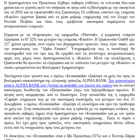
Η δραστηριότητα του Προκόπιεφ δέχθηκε σοβαρές επιθέσεις τα τελευταία δύο-τρία
χρόνια και το γεγονός αυτό τον ανάγκασε να φύγει από τη Βουλγαρία με την οικογένειά
του το 2010 και να εγκατασταθεί στη Σιγκαπούρη. Οι επιθέσεις εναντίον της εταιρείας
«Καολίν» έρχονταν βασικά από τα μέσα μαζικής ενημέρωσης υπό τον έλεγχο του
Ντελιάν Πέεβσκι και πίσω τους κρύβονταν οικονομικά συμφέροντα των
ανταγωνιστικών εταιρειών.
Σύμφωνα με τις πληροφορίες της εφημερίδας «Dnevnik», η γερμανική εταιρεία
εξαγόρασε το 67.32% των μετοχών της εταιρείας «Καολίν». Η Quarzwerke GmbH έχει
127 χρόνια εμπειρίας στον τομέα των βιομηχανικών ορυκτών, όπως έγινε σαφές από
την ανακοίνωση του "Alpha Finance". Υπογραμμίζεται πως η συναλλαγή θα
ολοκληρωθεί υπό τον όρο πως θα εγκριθεί από τις αντίστοιχες αντιμονοπωλιακές
αρχές στις χώρες όπου δραστηριοποιείται η «Καολίν». Μετά την ολοκλήρωση η
Quarzwerke θα προτείνει να εξαγοράσει και το υπόλοιπο των μετοχών της «Καολίν» οι
οποίες εμπορεύονται στο Βουλγαρικό Χρηματιστήριο.
Ταυτόχρονα έγινε γνωστό πως ο όμιλος «Economedia» εξόφλησε τα χρέη του προς το
βουλγαρικό υποκατάστημα της ελληνικής τράπεζας ALPHA BANK.
Τον προηγούμενο
μήνα η ALPHA BANK είχε ζητήσει να αναλάβει τον έλεγχο του ομίλου
και να εκλεγεί
καινούργιος διευθυντής του «Ekonomedia» λόγω των ληξιπρόθεσμων οφειλών. Η
αίτηση αυτή απορρίφτηκε από το δικαστήριο. Στην ιστοσελίδα της η εφημερίδα
«Capital» ενημέρωσε πως με την οικονομική υποστήριξη των μετόχων του στις 21
Δεκεμβρίου ο όμιλος «Economedia» εξόφλησε εξ ολοκλήρου και πριν την προθεσμία
τα χρέη του. Στην ανακοίνωση τονίζεται πως η τράπεζα με τις παράνομες κινήσεις της
προκάλεσε σοβαρές ζημιές στην δραστηριότητα του «Economedia» και με τον τρόπο
αυτό απειλεί την ανεξαρτησία των μέσων μαζικής ενημέρωσης. Προς το παρόν ο
όμιλος δεν έχει χρέη προς τράπεζες, ούτε οικονομικές υποχρεώσεις άλλου είδους
εκτός από τις υποχρεώσεις προς τους μετόχους του.
Οι ιδιοκτήτες του «Economedia» είναι ο Ίβο Προκόπιεφ (51%) και ο Τεοντόρ Ζάχοφ