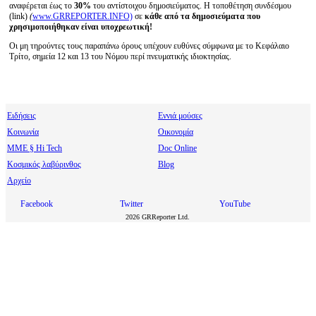
αναφέρεται έως το
30%
του αντίστοιχου δημοσιεύματος. Η τοποθέτηση συνδέσμου
(link)
(
www.GRREPORTER.INFO)
σε
κάθε από τα δημοσιεύματα που
χρησιμοποιήθηκαν είναι υποχρεωτική
!
Οι μη τηρούντες τους παραπάνω όρους υπέχουν ευθύνες σύμφωνα με το Κεφάλαιο
Τρίτο, σημεία 12 και 13 του Νόμου περί πνευματικής ιδιοκτησίας.
Ειδήσεις
Εννιά μούσες
Κοινωνία
Οικονομία
МΜΕ § Hi Tech
Doc Online
Κοσμικός λαβύρινθος
Blog
Αρχείο
Facebook
Twitter
YouTube
2026 GRReporter Ltd.