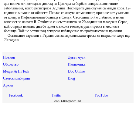
два повече от последния доклад на Центъра за борба с епидемиологичните
заболявания, който регистрира 32 души. Последните два случая са млади хора. 12-
годишно момиче от областта Пеллас се лекува от менингит, причинен от ухапване
от комар в Инфекциозната болница в Солун. Състоянието й е стабилно и няма
опасност за живота й. Стабилно е и състоянието на 20-годишния младеж в Серес,
който преди няколко дни бе приет с висока температура и треска в местната
болница. Той ще остане под лекарско наблюдение по профилактични причини.
Останалите заразени в Гърция със западнонилската треска са възрастни хора над
70 години.
Новини
Девет музи
Общество
Икономика
Медии & Hi Tech
Doc Online
Светски лабиринт
Blog
Архив
Facebook
Twitter
YouTube
2026 GRReporter Ltd.