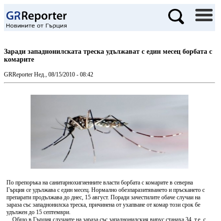
Заради западнонилската треска удължават с един месец борбата с
комарите
GRReporter
Нед., 08/15/2010 - 08:42
По препоръка на санитарнохигиенните власти борбата с комарите в северна
Гърция се удължава с един месец. Нормално обезпаразитяването и пръскането с
препарати продължава до днес, 15 август. Поради зачестилите обаче случаи на
зараза със западнонилска треска, причинена от ухапване от комар този срок бе
удължен до 15 септември.
Общо в Гърция случаите на зараза със западнонилския вирус станаха 34, т.е. с