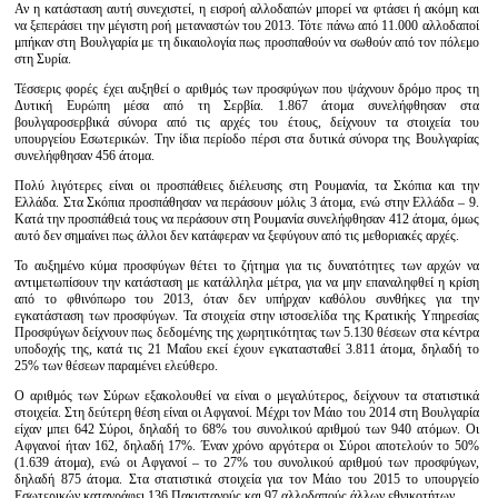
Αν η κατάσταση αυτή συνεχιστεί, η εισροή αλλοδαπών μπορεί να φτάσει ή ακόμη και
να ξεπεράσει την μέγιστη ροή μεταναστών του 2013. Τότε πάνω από 11.000 αλλοδαποί
μπήκαν στη Βουλγαρία με τη δικαιολογία πως προσπαθούν να σωθούν από τον πόλεμο
στη Συρία.
Τέσσερις φορές έχει αυξηθεί ο αριθμός των προσφύγων που ψάχνουν δρόμο προς τη
Δυτική Ευρώπη μέσα από τη Σερβία. 1.867 άτομα συνελήφθησαν στα
βουλγαροσερβικά σύνορα από τις αρχές του έτους, δείχνουν τα στοιχεία του
υπουργείου Εσωτερικών. Την ίδια περίοδο πέρσι στα δυτικά σύνορα της Βουλγαρίας
συνελήφθησαν 456 άτομα.
Πολύ λιγότερες είναι οι προσπάθειες διέλευσης στη Ρουμανία, τα Σκόπια και την
Ελλάδα. Στα Σκόπια προσπάθησαν να περάσουν μόλις 3 άτομα, ενώ στην Ελλάδα – 9.
Κατά την προσπάθειά τους να περάσουν στη Ρουμανία συνελήφθησαν 412 άτομα, όμως
αυτό δεν σημαίνει πως άλλοι δεν κατάφεραν να ξεφύγουν από τις μεθοριακές αρχές.
Το αυξημένο κύμα προσφύγων θέτει το ζήτημα για τις δυνατότητες των αρχών να
αντιμετωπίσουν την κατάσταση με κατάλληλα μέτρα, για να μην επαναληφθεί η κρίση
από το φθινόπωρο του 2013, όταν δεν υπήρχαν καθόλου συνθήκες για την
εγκατάσταση των προσφύγων. Τα στοιχεία στην ιστοσελίδα της Κρατικής Υπηρεσίας
Προσφύγων δείχνουν πως δεδομένης της χωρητικότητας των 5.130 θέσεων στα κέντρα
υποδοχής της, κατά τις 21 Μαΐου εκεί έχουν εγκατασταθεί 3.811 άτομα, δηλαδή το
25% των θέσεων παραμένει ελεύθερο.
Ο αριθμός των Σύρων εξακολουθεί να είναι ο μεγαλύτερος, δείχνουν τα στατιστικά
στοιχεία. Στη δεύτερη θέση είναι οι Αφγανοί. Μέχρι τον Μάιο του 2014 στη Βουλγαρία
είχαν μπει 642 Σύροι, δηλαδή το 68% του συνολικού αριθμού των 940 ατόμων. Οι
Αφγανοί ήταν 162, δηλαδή 17%. Έναν χρόνο αργότερα οι Σύροι αποτελούν το 50%
(1.639 άτομα), ενώ οι Αφγανοί – το 27% του συνολικού αριθμού των προσφύγων,
δηλαδή 875 άτομα. Στα στατιστικά στοιχεία για τον Μάιο του 2015 το υπουργείο
Εσωτερικών καταγράφει 136 Πακιστανούς και 97 αλλοδαπούς άλλων εθνικοτήτων.