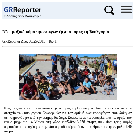
Νέο, μαζικό κύμα προσφύγων έρχεται προς τη Βουλγαρία
GRReporter
Δευ, 05/25/2015 - 16:41
Νέο, μαζικό κύμα προσφύγων έρχεται προς τη Βουλγαρία. Αυτό προέκυψε από τα
στοιχεία του υπουργείου Εσωτερικών για τον αριθμό των προσφύγων, που δόθηκαν
στη δημοσιότητα από την εφημερίδα Sega. Σύμφωνα με τα στοιχεία, από τις αρχές του
έτους μέχρι τις 14 Μαΐου στη χώρα εισήλθαν 3.256 άτομα, που είναι τρεις φορές
περισσότερο σε σχέση με την ίδια περίοδο πέρσι, όταν ο αριθμός τους ήταν μόλις 940
άτομα.