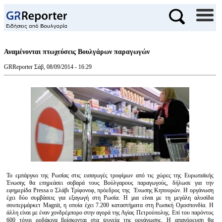
Αναμένονται πτωχεύσεις Βουλγάρων παραγωγών
GRReporter
Σάβ, 08/09/2014 - 16:29
Το εμπάργκο της Ρωσίας στις εισαγωγές τροφίμων από τις χώρες της Ευρωπαϊκής
Ένωσης θα επηρεάσει σοβαρά τους Βούλγαρους παραγωγούς, δήλωσε για την
εφημερίδα Pressa ο Σλάβι Τρίφονοφ, πρόεδρος της Ένωσης Κηπουρών. Η οργάνωση
έχει δύο συμβάσεις για εξαγωγή στη Ρωσία. Η μια είναι με τη μεγάλη αλυσίδα
σουπερμάρκετ Magnit, η οποία έχει 7.200 καταστήματα στη Ρωσική Ομοσπονδία. Η
άλλη είναι με έναν χονδρέμπορο στην αγορά της Αγίας Πετρούπολης. Επί του παρόντος
600 τόνοι ροδάκινα βρίσκονται στα ψυγεία της οργάνωσης. Η απαγόρευση θα