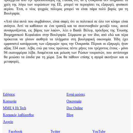
προέρχεται από την προειδοποίηση της Ρωσίας ότι, αν η Ουκρανία δεν πληρώσει τα
χρέη της λόγω των κυρώσεων της ΕΕ, μπορεί να περιορίσει τις εξαγωγές φυσικού
αερίου. Έτσι, ο νέος ψυχρός πόλεμος μπορεί να είναι πάρα πολύ βαρύς για τη
Βουλγαρία.
«Από όλα αυτά που συμβαίνουν, είναι σαφές ότι οι πολιτικοί σε όλο τον κόσμο είναι
ανόητοι. Αντί να καθίσουν σε ένα τραπέζι και να συνεννοηθούν μεταξύ τους, αυτοί
συναγωνίζονται, εις βάρος των λαών», λέει ο Βασίλ Βέλεφ, πρόεδρος της Ένωσης
Βιομηχανικού Κεφαλαίου στην Βουλγαρία. Σύμφωνα με τον ίδιο, από εδώ και πέρα
πρόκειται να γίνουν αισθητά τα πλήγματα στη βουλγαρική οικονομία. Ήδη έχει
εμφανιστεί κατάρρευση των εξαγωγών προς την Ουκρανία. Πέρυσι οι εξαγωγές ήταν
αξίας 334 εκατ. λέβα, ενώ για τους πρώτους πέντε μήνες του τρέχοντος έτους - μόνο
94 εκατομμύρια λέβα. Αναμένεται και μείωση των Ρώσων τουριστών, που αντίστοιχα
θα μειώσει τα έσοδα για τη χώρα. Σοκ θα πάθουν επίσης η αγορά ακινήτων και οι
μεταφορές.
Ειδήσεις
Εννιά μούσες
Κοινωνία
Οικονομία
МΜΕ § Hi Tech
Doc Online
Κοσμικός λαβύρινθος
Blog
Αρχείο
Facebook
Twitter
YouTube