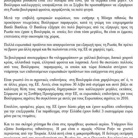
βουλγαρικά ροδάκινα είναι 183 δολάρια ανά τόνο, για τα σερβικά είναι μηδέν. Οι
Βούλγαροι καλλιεργητές υποψιάζονται ότι οι Σέρβοι θα προσπαθήσουν να εξαγάγουν
στη Ρωσία βουλγαρικά φρούτα, αγοράζοντάς τα πολύ φτηνά.
Μετά την επιβολή εμπορικών κυρώσεων, που εισήγαγε η Μόσχα πιθανώς θα
προκύψουν πτωχεύσεις Βούλγαρων παραγωγών, κατά τη γνώμη του επιχειρηματία
Βασίλ Βασίλεφ. Ο Βασίλεφ εξήγησε ότι πολύ βαρύτερες από τις εξαγωγές προς τη
Ρωσία που έχασε η Βουλγαρία, οι οποίες δεν είναι τόσο μεγάλες, θα είναι οι έμμεσες
επιπτώσεις στην οικονομία της χώρας.
Πολλά ευρωπαϊκά προϊόντα που απαγορεύονται για εξαγωγή προς τη Ρωσία, θα πρέπει
να βρουν μια άλλη αγορά και θα πωλούνται εντός της ΕΕ σε χαμηλές τιμές.
Τα βουλγαρικά σουπερμάρκετ θα «πλημμυρίσουν» με γαλλικό βούτυρο, δανικό χοιρινό
κρέας, ολλανδικά τυριά, ελληνικά φρούτα και λαχανικά. Αυτό θα σκοτώσει πολλούς
από τους Βούλγαρους παραγωγούς, οι οποίοι και τώρα δύσκολα αντέχουν το
ντάμπινγκ των επιδοτούμενων ευρωπαϊκών προϊόντων που εισέρχονται στη χώρα.
Είναι γνωστό ότι οι αγροτικές επιδοτήσεις στη Βουλγαρία είναι χαμηλότερες απ' ό, τι
σε άλλες χώρες της ΕΕ. Αυτές είναι περίπου 30 λέβα ανά στρέμμα και αυτό βάζει σε
καλύτερη θέση τους παραγωγούς δημητριακών που καλλιεργούν μεγάλες εκτάσεις.
Σύμφωνα με τη Συνθήκη Προσχώρησης στην ΕΕ, οι ευρωπαϊκές επιδοτήσεις για τους
Βούλγαρους αγρότες θα συγκλίνουν με αυτές για τους Ευρωπαίους αγρότες το 2016.
Επιπλέον, ορισμένες χώρες της ΕΕ έχουν δώσει μάχη και έχουν κερδίσει επιδοτήσεις
για την επεξεργασία. Για παράδειγμα, στην Ελλάδα έχουν δοθεί 3 εκατομμύρια ευρώ
μόνο για τις ντομάτες.
Και το πιο σκληρό χτύπημα θα είναι στις προμήθειες φυσικού αερίου. Υπάρχουν δύο
εξίσου δυσάρεστες πιθανότητες. Η μια είναι ο αγωγός «Νότια Ροή» να χτιστεί
περνώντας από την Τουρκία. Αλλά αυτή είναι η μακροπρόθεσμη. Η δεύτερη εκτίμηση