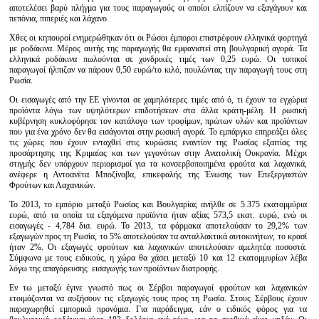
αποτελέσει βαρύ πλήγμα για τους παραγωγούς οι οποίοι ελπίζουν να εξαγάγουν και
πεπόνια, πιπεριές και λάχανο.
Χθες οι κηπουροί ενημερώθηκαν ότι οι Ρώσοι έμποροι επιστρέφουν ελληνικά φορτηγά
με ροδάκινα. Μέρος αυτής της παραγωγής θα εμφανιστεί στη βουλγαρική αγορά. Τα
ελληνικά ροδάκινα πωλούνται σε χονδρικές τιμές των 0,25 ευρώ. Οι τοπικοί
παραγωγοί ήλπιζαν να πάρουν 0,50 ευρώ/το κιλό, πουλώντας την παραγωγή τους στη
Ρωσία.
Οι εισαγωγές από την ΕΕ γίνονται σε χαμηλότερες τιμές από ό, τι έχουν τα εγχώρια
προϊόντα λόγω των υψηλότερων επιδοτήσεων στα άλλα κράτη-μέλη. Η ρωσική
κυβέρνηση κυκλοφόρησε τον κατάλογο των τροφίμων, πρώτων υλών και προϊόντων
που για ένα χρόνο δεν θα εισάγονται στην ρωσική αγορά. Το εμπάργκο επηρεάζει όλες
τις χώρες που έχουν ενταχθεί στις κυρώσεις εναντίον της Ρωσίας εξαιτίας της
προσάρτησης της Κριμαίας και των γεγονότων στην Ανατολική Ουκρανία. Μέχρι
στιγμής δεν υπάρχουν περιορισμοί για τα κονσερβοποιημένα φρούτα και λαχανικά,
ανέφερε η Αντοανέτα Μποζίνοβα, επικεφαλής της Ένωσης των Επεξεργαστών
Φρούτων και Λαχανικών.
Το 2013, το εμπόριο μεταξύ Ρωσίας και Βουλγαρίας ανήλθε σε 5.375 εκατομμύρια
ευρώ, από τα οποία τα εξαγόμενα προϊόντα ήταν αξίας 573,5 εκατ. ευρώ, ενώ οι
εισαγωγές - 4,784 δισ. ευρώ. Το 2013, τα φάρμακα αποτελούσαν το 29,2% των
εξαγωγών προς τη Ρωσία, το 5% αποτελούσαν τα ανταλλακτικά αυτοκινήτων, το κρασί
ήταν 2%. Οι εξαγωγές φρούτων και λαχανικών αποτελούσαν αμελητέα ποσοστά.
Σύμφωνα με τους ειδικούς, η χώρα θα χάσει μεταξύ 10 και 12 εκατομμυρίων λέβα
λόγω της απαγόρευσης εισαγωγής των προϊόντων διατροφής.
Εν τω μεταξύ έγινε γνωστό πως οι Σέρβοι παραγωγοί φρούτων και λαχανικών
ετοιμάζονται να αυξήσουν τις εξαγωγές τους προς τη Ρωσία. Στους Σέρβους έχουν
παραχωρηθεί εμπορικά προνόμια. Για παράδειγμα, εάν ο ειδικός φόρος για τα