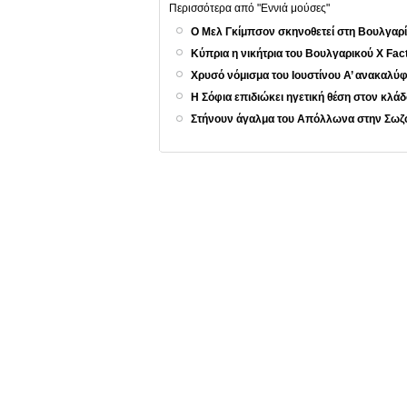
Περισσότερα από "Εννιά μούσες"
Ο Μελ Γκίμπσον σκηνοθετεί στη Βουλγαρία
Κύπρια η νικήτρια του Βουλγαρικού X Fac
Χρυσό νόμισμα του Ιουστίνου Α’ ανακαλ
Η Σόφια επιδιώκει ηγετική θέση στον κλ
Στήνουν άγαλμα του Απόλλωνα στην Σω