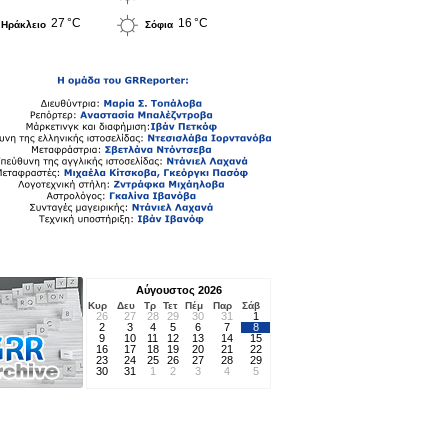
27 °C
16 °C
Ηράκλειο
Σόφια
Αύγουστος 2026
Κυρ
Δευ
Τρ
Τετ
Πέμ
Παρ
Σάβ
26
27
28
29
30
31
1
2
3
4
5
6
7
8
9
10
11
12
13
14
15
16
17
18
19
20
21
22
23
24
25
26
27
28
29
30
31
1
2
3
4
5