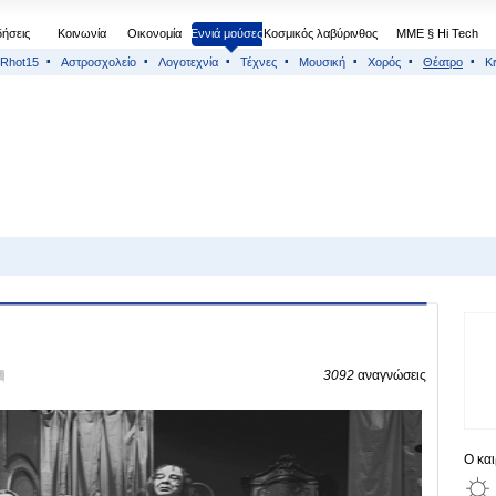
δήσεις
Κοινωνία
Οικονομία
Εννιά μούσες
Κοσμικός λαβύρινθος
МΜΕ § Hi Tech
Rhot15
Αστροσχολείο
Λογοτεχνία
Τέχνες
Μουσική
Χορός
Θέατρο
Κ
0
3092
αναγνώσεις
Ο κα