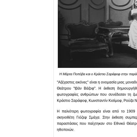
Η Мάρτα Ποπόβα και ο Κράστιο Σαράφοφ στην παράσ
"Αξέχαστες εικόνες" είναι η ονομασία μιας μον
Θεάτρου "Ιβάν Βάζοφ". Η έκθεση δημιουργήθ
φωτογραφίες ανθρώπων που συνέδεσαν τη ζωή
Κράστιο Σαράφοφ, Κωνσταντίν Κισίμοφ, Ρούζα Ν
Η παλιότερη φωτογραφία είναι από το 1909
σκηνοθέτη Γιόζεφ Σμάχα. Στην έκθεση συμπε
παραστάσεις που παίχτηκαν στο Εθνικό Θέατρο
ηθοποιών.