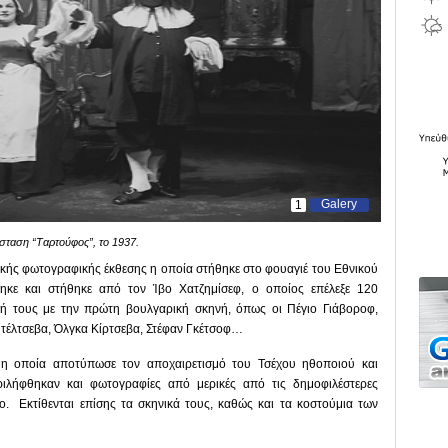
Galery
1
ταση “Тαρτούφος”, το 1937.
αδικής φωτογραφικής έκθεσης η οποία στήθηκε στο φουαγιέ του Εθνικού
ηκε και στήθηκε από τον Ίβο Χατζημίσεφ, ο οποίος επέλεξε 120
 τους με την πρώτη βουλγαρική σκηνή, όπως οι Πέγιο Γιάβοροφ,
τέλτσεβα, Όλγκα Κίρτσεβα, Στέφαν Γκέτσοφ…
 η οποία αποτύπωσε τον αποχαιρετισμό του Τσέχου ηθοποιού και
ριλήφθηκαν και φωτογραφίες από μερικές από τις δημοφιλέστερες
. Εκτίθενται επίσης τα σκηνικά τους, καθώς και τα κοστούμια των