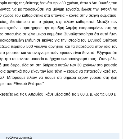
ρία αυτής της έκθεσης ξεκινάει πριν 30 χρόνια, όταν ο Διευθυντής του
λοντας να με προσελκύσει για μόνιμη εργασία, έδωσε την εντολή να
Ο χώρος του καθορίστηκε στα υπόγεια – κοντά στην σκηνή δωματίου.
ίας, διαπίστωσα ότι ο χώρος είχε πλέον καθαριστεί. Μεταξύ των
α πεταχτούν, παρατήρησα την αμυδρή λάμψη σκορπισμένων στη γη
ο σπασμένο σε χίλια μικρά κομμάτια. Συνειδητοποίησα ότι αυτά ήταν
ασκορπισμένη μνήμη σε εικόνες για την ιστορία του Εθνικού Θεάτρου
άζεψα περίπου 500 γυάλινα αρνητικά και τα παρέδωσα στον ίδιο τον
το μουσείο και να αναγνωριστούν εφόσον είναι δυνατό. Εξήγησα ότι
νεξάρτητα του αν στο μουσείο υπήρχαν φωτοαντίγραφά τους. Όταν μόλις
 μου όειρο, είδα ότι στη διάρκεια αυτών των 30 χρόνων στο μουσείο
οια αρνητικά που είχαν την ίδια τύχη – έτοιμα να πεταχτούν κατά τον
κτλ. Μπορούμε πλέον να πούμε ότι σήμερα έχουν γυρίσει στη ζωή
όριο του Εθνικού Θεάτρου".
εφτείτε ως τις 6 Απριλίου, κάθε μέρα από τις 3:00 μ. μ. ως τις 6:00 μ.
γυάλινα αρνητικά