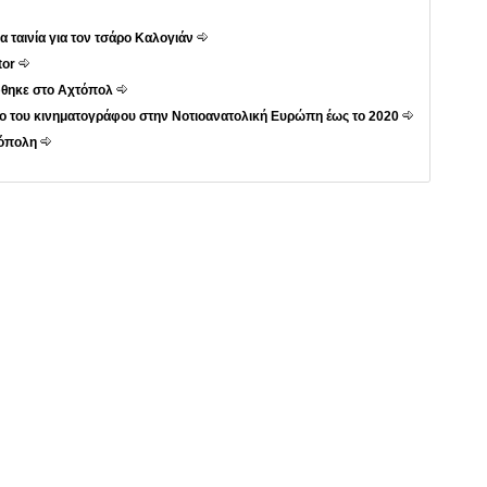
 ταινία για τον τσάρο Καλογιάν
tor
ύφθηκε στο Αχτόπολ
άδο του κινηματογράφου στην Νοτιοανατολική Ευρώπη έως το 2020
ζόπολη