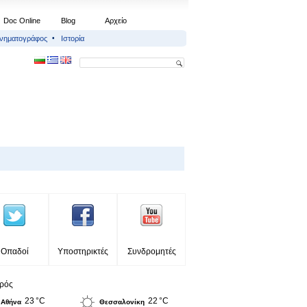
Doc Online
Blog
Αρχείο
ινηματογράφος
Ιστορία
Οπαδοί
Υποστηρικτές
Συνδρομητές
ιρός
23 °C
22 °C
Αθήνα
Θεσσαλονίκη