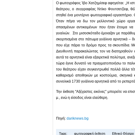
Ο φωτογράφος Ίβο Χατζημίσεφ αφηγείται: „Η ιστο
θεάτρου, ο συγγραφέας Ντίκο Φουτσετζίεφ, θέ
στηθεί ένα μοντέρνο φωτογραφικό εργαστήριο. 
Όταν πήγα να δω τον μελλοντικό χώρο εργασ
σπασμένων αντικειμένων που ήταν έτοιμα ν
γυαλιών. Στο μισοσκόταδο έμοιαζαν με παράθυρ
σκορπισμένα στο πάτωμα γυάλινα αρνητικά – δι
που είχε πάρει το δρόμο προς τα σκουπίδια. Μ
Διευθυντή παρακαλώντας τον να διατηρηθούν σ
αυτά τα αρνητικά είναι εξαιρετικά πολύτιμα, α
τώρα έγινε δυνατό να πραγματοποιήσω το παλιό
του θεάτρου είχαν συγκεντρωθεί πολλά άλλα τέτ
καθαρισμό αποθηκών με κοστούμια, σκηνικά 
συνολικά 1730 γυάλινα αρνητικά από το ρεπερτ
Την έκθεση "Αξέχαστες εικόνες" μπορείτε να επισκ
μ., ενώ η είσοδος είναι ελεύθερη.
Πηγή:
dariknews.bg
Tags:
φωτογραφική έκθεση
Εθνικό Θέατρο