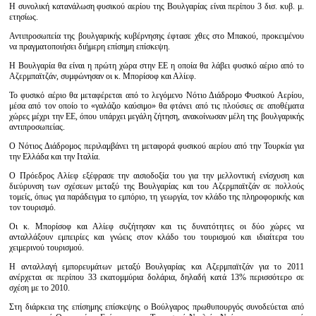
Η συνολική κατανάλωση φυσικού αερίου της Βουλγαρίας είναι περίπου 3 δισ. κυβ. μ.
ετησίως.
Αντιπροσωπεία της βουλγαρικής κυβέρνησης έφτασε χθες στο Μπακού, προκειμένου
να πραγματοποιήσει διήμερη επίσημη επίσκεψη.
Η Βουλγαρία θα είναι η πρώτη χώρα στην ΕΕ η οποία θα λάβει φυσικό αέριο από το
Αζερμπαϊτζάν, συμφώνησαν οι κ. Μπορίσοφ και Αλίεφ.
Το φυσικό αέριο θα μεταφέρεται από το λεγόμενο Νότιο Διάδρομο Φυσικού Αερίου,
μέσα από τον οποίο το «γαλάζιο καύσιμο» θα φτάνει από τις πλούσιες σε αποθέματα
χώρες μέχρι την ΕΕ, όπου υπάρχει μεγάλη ζήτηση, ανακοίνωσαν μέλη της βουλγαρικής
αντιπροσωπείας.
Ο Νότιος Διάδρομος περιλαμβάνει τη μεταφορά φυσικού αερίου από την Τουρκία για
την Ελλάδα και την Ιταλία.
Ο Πρόεδρος Αλίεφ εξέφρασε την αισιοδοξία του για την μελλοντική ενίσχυση και
διεύρυνση των σχέσεων μεταξύ της Βουλγαρίας και του Αζερμπαϊτζάν σε πολλούς
τομείς, όπως για παράδειγμα το εμπόριο, τη γεωργία, τον κλάδο της πληροφορικής και
τον τουρισμό.
Οι κ. Μπορίσοφ και Αλίεφ συζήτησαν και τις δυνατότητες οι δύο χώρες να
ανταλλάξουν εμπειρίες και γνώεις στον κλάδο του τουρισμού και ιδιαίτερα του
χειμερινού τουρισμού.
Η ανταλλαγή εμπορευμάτων μεταξύ Βουλγαρίας και Αζερμπαϊτζάν για το 2011
ανέρχεται σε περίπου 33 εκατομμύρια δολάρια, δηλαδή κατά 13% περισσότερο σε
σχέση με το 2010.
Στη διάρκεια της επίσημης επίσκεψης ο Βούλγαρος πρωθυπουργός συνοδεύεται από