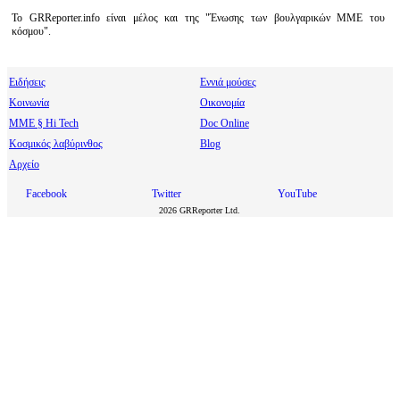
Το GRReporter.info είναι μέλος και της "Ένωσης των βουλγαρικών ΜΜΕ του
κόσμου".
Ειδήσεις
Εννιά μούσες
Κοινωνία
Οικονομία
МΜΕ § Hi Tech
Doc Online
Κοσμικός λαβύρινθος
Blog
Αρχείο
Facebook
Twitter
YouTube
2026 GRReporter Ltd.