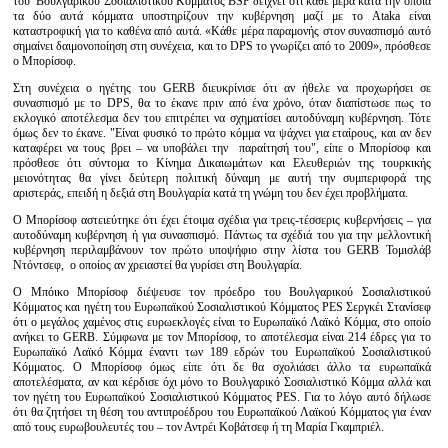
του Βουλγαρικού Σοσιαλιστικού Κόμματος BSP δείχνει ότι κάθε μέρα κατά την οποία
τα δύο αυτά κόμματα υποστηρίζουν την κυβέρνηση μαζί με το Ataka είναι
καταστροφική για το καθένα από αυτά. «Κάθε μέρα παραμονής στον συνασπισμό αυτό
σημαίνει δαιμονοποίηση στη συνέχεια, και το DPS το γνωρίζει από το 2009», πρόσθεσε
ο Μπορίσοφ.
Στη συνέχεια ο ηγέτης του GERB διευκρίνισε ότι αν ήθελε να προχωρήσει σε
συνασπισμό με το DPS, θα το έκανε πριν από ένα χρόνο, όταν διαπίστωσε πως το
εκλογικό αποτέλεσμα δεν του επιτρέπει να σχηματίσει αυτοδύναμη κυβέρνηση. Τότε
όμως δεν το έκανε. "Είναι φυσικό το πρώτο κόμμα να ψάχνει για εταίρους, και αν δεν
καταφέρει να τους βρει – να υποβάλει την παραίτησή του", είπε ο Μπορίσοφ και
πρόσθεσε ότι σύντομα το Κίνημα Δικαιωμάτων και Ελευθεριών της τουρκικής
μειονότητας θα γίνει δεύτερη πολιτική δύναμη με αυτή την συμπεριφορά της
αριστεράς, επειδή η δεξιά στη Βουλγαρία κατά τη γνώμη του δεν έχει προβλήματα.
Ο Μπορίσοφ αστειεύτηκε ότι έχει έτοιμα σχέδια για τρεις-τέσσερις κυβερνήσεις – για
αυτοδύναμη κυβέρνηση ή για συνασπισμό. Πάντως τα σχέδιά του για την μελλοντική
κυβέρνηση περιλαμβάνουν τον πρώτο υποψήφιο στην λίστα του GERB Τομισλάβ
Ντόντσεφ, ο οποίος αν χρειαστεί θα γυρίσει στη Βουλγαρία.
Ο Μπόικο Μπορίσοφ διέψευσε τον πρόεδρο του Βουλγαρικού Σοσιαλιστικού
Κόμματος και ηγέτη του Ευρωπαϊκού Σοσιαλιστικού Κόμματος PES Σεργκέι Στανίσεφ
ότι ο μεγάλος χαμένος στις ευρωεκλογές είναι το Ευρωπαϊκό Λαϊκό Κόμμα, στο οποίο
ανήκει το GERB. Σύμφωνα με τον Μπορίσοφ, το αποτέλεσμα είναι 214 έδρες για το
Ευρωπαϊκό Λαϊκό Κόμμα έναντι των 189 εδρών του Ευρωπαϊκού Σοσιαλιστικού
Κόμματος. Ο Μπορίσοφ όμως είπε ότι δε θα σχολιάσει άλλο τα ευρωπαϊκά
αποτελέσματα, αν και κέρδισε όχι μόνο το Βουλγαρικό Σοσιαλιστικό Κόμμα αλλά και
τον ηγέτη του Ευρωπαϊκού Σοσιαλιστικού Κόμματος PES. Για το λόγο αυτό δήλωσε
ότι θα ζητήσει τη θέση του αντιπροέδρου του Ευρωπαϊκού Λαϊκού Κόμματος για έναν
από τους ευρωβουλευτές του – τον Αντρέι Κοβάτσεφ ή τη Μαρία Γκαμπριέλ.