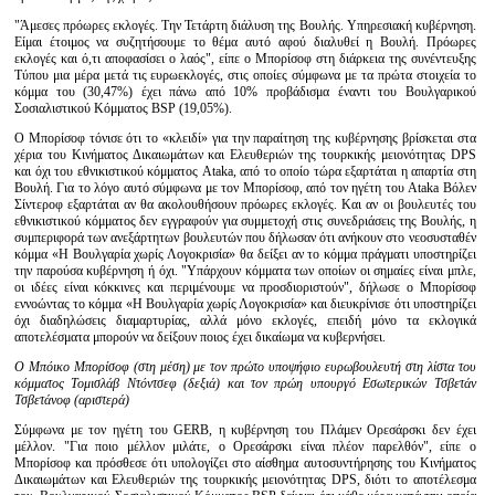
"Άμεσες πρόωρες εκλογές. Την Τετάρτη διάλυση της Βουλής. Υπηρεσιακή κυβέρνηση.
Είμαι έτοιμος να συζητήσουμε το θέμα αυτό αφού διαλυθεί η Βουλή. Πρόωρες
εκλογές και ό,τι αποφασίσει ο λαός", είπε ο Μπορίσοφ στη διάρκεια της συνέντευξης
Τύπου μια μέρα μετά τις ευρωεκλογές, στις οποίες σύμφωνα με τα πρώτα στοιχεία το
κόμμα του (30,47%) έχει πάνω από 10% προβάδισμα έναντι του Βουλγαρικού
Σοσιαλιστικού Κόμματος BSP (19,05%).
Ο Μπορίσοφ τόνισε ότι το «κλειδί» για την παραίτηση της κυβέρνησης βρίσκεται στα
χέρια του Κινήματος Δικαιωμάτων και Ελευθεριών της τουρκικής μειονότητας DPS
και όχι του εθνικιστικού κόμματος Ataka, από το οποίο τώρα εξαρτάται η απαρτία στη
Βουλή. Για το λόγο αυτό σύμφωνα με τον Μπορίσοφ, από τον ηγέτη του Ataka Βόλεν
Σίντεροφ εξαρτάται αν θα ακολουθήσουν πρόωρες εκλογές. Και αν οι βουλευτές του
εθνικιστικού κόμματος δεν εγγραφούν για συμμετοχή στις συνεδριάσεις της Βουλής, η
συμπεριφορά των ανεξάρτητων βουλευτών που δήλωσαν ότι ανήκουν στο νεοσυσταθέν
κόμμα «Η Βουλγαρία χωρίς Λογοκρισία» θα δείξει αν το κόμμα πράγματι υποστηρίζει
την παρούσα κυβέρνηση ή όχι. "Υπάρχουν κόμματα των οποίων οι σημαίες είναι μπλε,
οι ιδέες είναι κόκκινες και περιμένουμε να προσδιοριστούν", δήλωσε ο Μπορίσοφ
εννοώντας το κόμμα «Η Βουλγαρία χωρίς Λογοκρισία» και διευκρίνισε ότι υποστηρίζει
όχι διαδηλώσεις διαμαρτυρίας, αλλά μόνο εκλογές, επειδή μόνο τα εκλογικά
αποτελέσματα μπορούν να δείξουν ποιος έχει δικαίωμα να κυβερνήσει.
Ο Μπόικο Μπορίσοφ (στη μέση) με τον πρώτο υποψήφιο ευρωβουλευτή στη λίστα του
κόμματος Τομισλάβ Ντόντσεφ (δεξιά) και τον πρώη υπουργό Εσωτερικών Τσβετάν
Τσβετάνοφ (αριστερά)
Σύμφωνα με τον ηγέτη του GERB, η κυβέρνηση του Πλάμεν Ορεσάρσκι δεν έχει
μέλλον. "Για ποιο μέλλον μιλάτε, ο Ορεσάρσκι είναι πλέον παρελθόν", είπε ο
Μπορίσοφ και πρόσθεσε ότι υπολογίζει στο αίσθημα αυτοσυντήρησης του Κινήματος
Δικαιωμάτων και Ελευθεριών της τουρκικής μειονότητας DPS, διότι το αποτέλεσμα