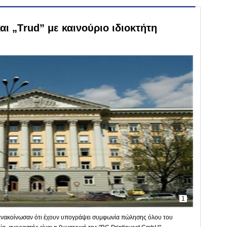
αι „Тrud” με καινούριο ιδιοκτήτη
1
. ανακοίνωσαν ότι έχουν υπογράψει συμφωνία πώλησης όλου του