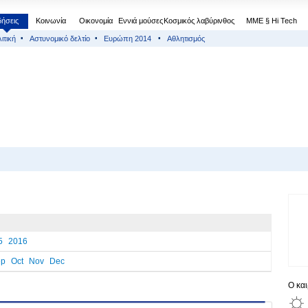
δήσεις
Κοινωνία
Οικονομία
Εννιά μούσες
Κοσμικός λαβύρινθος
МΜΕ § Hi Tech
ιτική
Αστυνομικό δελτίο
Ευρώπη 2014
Αθλητισμός
5
2016
ep
Oct
Nov
Dec
Ο κα