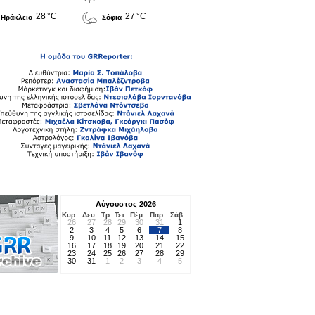
28 °C
27 °C
Ηράκλειο
Σόφια
Αύγουστος 2026
Κυρ
Δευ
Τρ
Τετ
Πέμ
Παρ
Σάβ
26
27
28
29
30
31
1
2
3
4
5
6
7
8
9
10
11
12
13
14
15
16
17
18
19
20
21
22
23
24
25
26
27
28
29
30
31
1
2
3
4
5