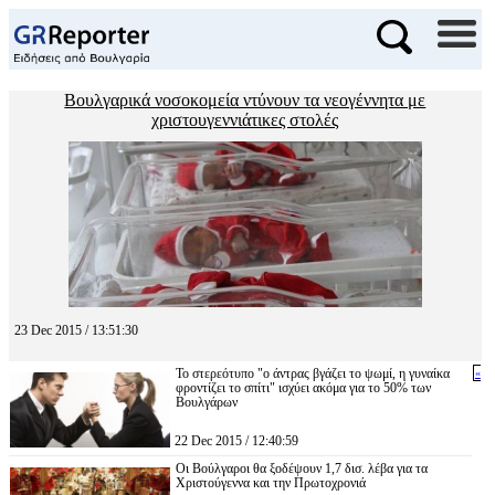
Βουλγαρικά νοσοκομεία ντύνουν τα νεογέννητα με
χριστουγεννιάτικες στολές
23 Dec 2015 / 13:51:30
Το στερεότυπο "ο άντρας βγάζει το ψωμί, η γυναίκα
«
φροντίζει το σπίτι" ισχύει ακόμα για το 50% των
Βουλγάρων
22 Dec 2015 / 12:40:59
Οι Βούλγαροι θα ξοδέψουν 1,7 δισ. λέβα για τα
Χριστούγεννα και την Πρωτοχρονιά