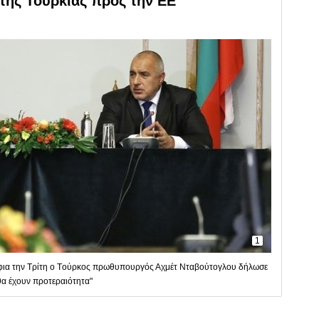
 της Τουρκίας προς την ΕΕ
1
Σόφια την Τρίτη ο Тούρκος πρωθυπουργός Αχμέτ Νταβούτογλου δήλωσε
θα έχουν προτεραιότητα"