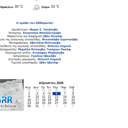
30 °C
33 °C
Ηράκλειο
Σόφια
Αύγουστος 2026
Κυρ
Δευ
Τρ
Τετ
Πέμ
Παρ
Σάβ
26
27
28
29
30
31
1
2
3
4
5
6
7
8
9
10
11
12
13
14
15
16
17
18
19
20
21
22
23
24
25
26
27
28
29
30
31
1
2
3
4
5