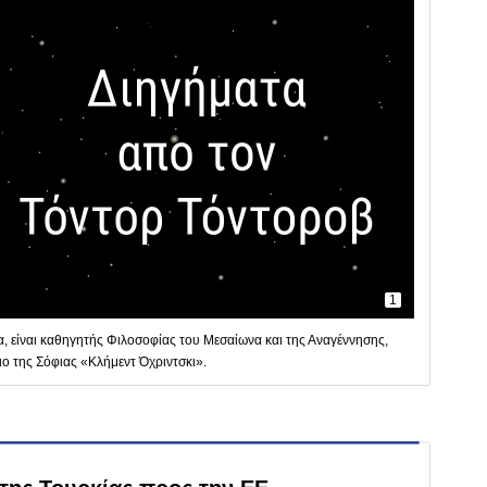
1
, είναι καθηγητής Φιλοσοφίας του Μεσαίωνα και της Αναγέννησης,
ιο της Σόφιας «Κλήμεντ Όχριντσκι».