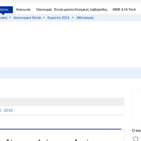
δήσεις
Κοινωνία
Οικονομία
Εννιά μούσες
Κοσμικός λαβύρινθος
МΜΕ § Hi Tech
ιτική
Αστυνομικό δελτίο
Ευρώπη 2014
Αθλητισμός
5
2016
Ο κα