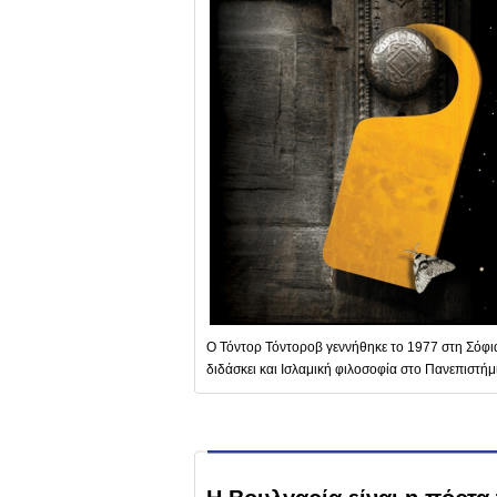
Ο Τόντορ Τόντοροβ γεννήθηκε το 1977 στη Σόφια
διδάσκει και Ισλαμική φιλοσοφία στο Πανεπιστήμ