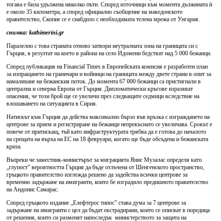
тогава е била удължена няколко пъти. Според източници към момента дължината ѝ
е около 35 километра, а според официално съобщение на македонското
правителство, Скопие се е снабдило с необходимата телена мрежа от Унгария.
снимка: kathimerini.gr
Паралелно с това страната отново затвори неутралната зона на границата си с
Гърция, в резултат на което в района на село Идомени бедстват над 5 000 бежанци.
Според публикация на Financial Times в Европейската комисия е разработен план
за изпращането на граничари и войници на границата между двете страни в опит за
намаляване на бежанския поток. До момента 67 000 бежанци са пристигнали в
централна и северна Европа от Гърция. Дипломатически кръгове изразяват
опасения, че този брой ще се увеличи през следващите седмици вследствие на
влошаването на ситуацията в Сирия.
Натискът към Гърция да действа максимално бързо във връзка с изграждането на
центрове за прием и регистриране на бежанци непрекъснато се увеличава. Срокът е
повече от притискащ, тъй като инфраструктурата трябва да е готова до началото
на срещата на върха на ЕС на 18 февруари, когато ще бъде обсъдена и бежанската
криза.
Въпреки че заместник-министърът за миграцията Янис Музалас определя като
„глупост” вероятността Гърция да бъде отлъчена от Шенгенското пространство,
гръцкото правителство изглежда решено да задейства всички центрове за
временно задържане на имигранти, които бе изградило предишното правителство
на Андонис Самарас.
Според гръцкото издание „Елефтерос типос” става дума за 7 центрове за
задържане на имигранти с цел да бъдат екстрадирани, които се описват в поредица
от решения, които си разменят напоследък министерството за защита на