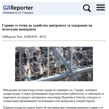
Гърция се готви да задейства центровете за задържане на
нелегални имигранти
GRReporter
Пон., 02/08/2016 - 09:52
Македония поставя втора телена ограда по границата си с Гърция, съобщиха
гръцки медии. Според публикациите подготвителните работи вече са започнали за
издигането на ограда в неутралната зона между Идомени и Гевгели, откъдето се
осъществява преминаването на бежанците към централна и северна Европа.
Първата ограда на същото място бе поставена през ноември миналата година и от