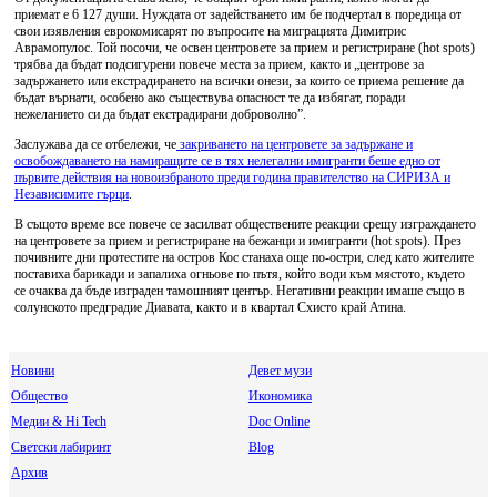
приемат е 6 127 души. Нуждата от задействането им бе подчертал в поредица от
свои изявления еврокомисарят по въпросите на миграцията Димитрис
Аврамопулос. Той посочи, че освен центровете за прием и регистриране (hot spots)
трябва да бъдат подсигурени повече места за прием, както и „центрове за
задържането или екстрадирането на всички онези, за които се приема решение да
бъдат върнати, особено ако съществува опасност те да избягат, поради
нежеланието си да бъдат екстрадирани доброволно”.
Заслужава да се отбележи, че
закриването на центровете за задържане и
освобождаването на намиращите се в тях нелегални имигранти беше едно от
първите действия на новоизбраното преди година правителство на СИРИЗА и
Независимите гърци
.
В същото време все повече се засилват обществените реакции срещу изграждането
на центровете за прием и регистриране на бежанци и имигранти (hot spots). През
почивните дни протестите на остров Кос станаха още по-остри, след като жителите
поставиха барикади и запалиха огньове по пътя, който води към мястото, където
се очаква да бъде изграден тамошният център. Негативни реакции имаше също в
солунското предградие Диавата, както и в квартал Схисто край Атина.
Новини
Девет музи
Общество
Икономика
Медии & Hi Tech
Doc Online
Светски лабиринт
Blog
Архив