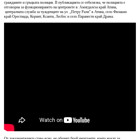
гражданите и гръцката полиция. В публикацията се отбелязва, че полицията е
отговорна за функционирането на центровете в: Амигдалеза край Атина,
централната служба за чужденците на ул. „Петру Рали” в Атина, село Филакио
край Орестиада, Коринт, Ксанти, Лесбос и село Паранести край Драма.
От документацията става ясно, че общият брой имигранти, които могат да