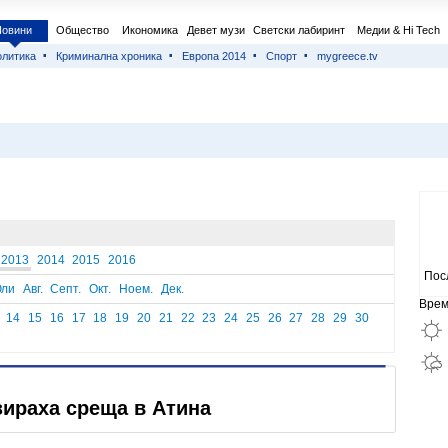
Новини
Общество
Икономика
Девет музи
Светски лабиринт
Медии & Hi Tech
литика
Криминална хроника
Европа 2014
Спорт
mygreece.tv
2013
2014
2015
2016
Пос
ли
Авг.
Септ.
Окт.
Ноем.
Дек.
Врем
14
15
16
17
18
19
20
21
22
23
24
25
26
27
28
29
30
зираха среща в Атина