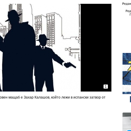
1
овен мащаб е Захар Калашов, който лежи в испански затвор от