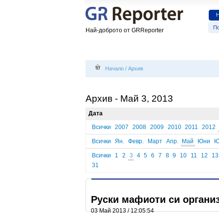
По
Най-доброто от GRReporter
Начало
/
Архив
Архив - Май 3, 2013
Дата
Всички
2007
2008
2009
2010
2011
2012
Всички
Ян.
Февр.
Март
Апр.
Май
Юни
Ю
Всички
1
2
3
4
5
6
7
8
9
10
11
12
13
31
Руски мафиоти си органи
03 Май 2013 / 12:05:54