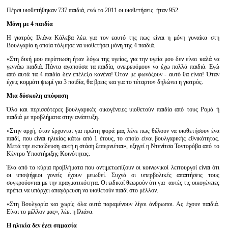
Πέρσι υιοθετήθηκαν 737 παιδιά, ενώ το 2011 οι υιοθετήσεις ήταν 952.
Μόνη
με
4
παιδία
Η γιατρός Ιλιάνα Κάλεβα λέει για τον εαυτό της πως είναι η μόνη γυναίκα στη
Βουλγαρία η οποία τόλμησε να υιοθετήσει μόνη της 4 παιδιά.
«Στη δική μου περίπτωση ήταν λόγω της υγείας, για την υγεία μου δεν είναι καλά να
γεννάω παιδιά. Πάντα αγαπούσα τα παιδία, ονειρευόμουν να έχω πολλά παιδιά. Εγώ
από αυτά τα 4 παιδία δεν επέλεξα κανένα! Όταν με φωνάζουν - αυτό θα είναι! Όταν
έχεις κομμάτι ψωμί για 3 παιδία, θα βρεις και για το τέταρτο» δηλώνει η γιατρός.
Μια
δύσκολη
απόφαση
Όλο και περισσότερες βουλγαρικές οικογένειες υιοθετούν παιδία από τους Ρομά ή
παιδιά με προβλήματα στην ανάπτυξη.
«Στην αρχή, όταν έρχονται για πρώτη φορά μας λένε πως θέλουν να υιοθετήσουν ένα
παιδί, που είναι ηλικίας κάτω από 1 έτους, το οποίο είναι βουλγαρικής εθνικότητας.
Μετά την εκπαίδευση αυτή η στάση ξεπερνιέται», εξηγεί η Ντενίτσα Τοντορόβα από το
Κέντρο Υποστήριξης Κοινότητας.
Ένα από τα κύρια προβλήματα που αντιμετωπίζουν οι κοινωνικοί λειτουργοί είναι ότι
οι υποψήφιοι γονείς έχουν μειωθεί. Συχνά οι υπερβολικές απαιτήσεις τους
συγκρούονται με την πραγματικότητα. Οι ειδικοί θεωρούν ότι για αυτές τις οικογένειες
πρέπει να υπάρχει απαγόρευση να υιοθετούν παιδί στο μέλλον.
«Στη Βουλγαρία και χωρίς όλα αυτά παραμένουν λίγοι άνθρωποι. Ας έχουν παιδιά.
Είναι το μέλλον μας», λέει η Ιλιάνα.
Η ηλικία δεν έχει σημασία