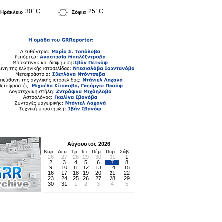
30 °C
25 °C
Ηράκλειο
Σόφια
Αύγουστος 2026
Κυρ
Δευ
Τρ
Τετ
Πέμ
Παρ
Σάβ
26
27
28
29
30
31
1
2
3
4
5
6
7
8
9
10
11
12
13
14
15
16
17
18
19
20
21
22
23
24
25
26
27
28
29
30
31
1
2
3
4
5