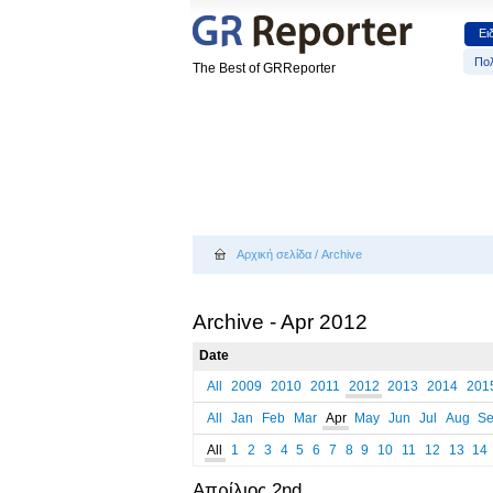
Ει
Πολ
The Best of GRReporter
Αρχική σελίδα
/
Archive
Archive - Apr 2012
Date
All
2009
2010
2011
2012
2013
2014
201
All
Jan
Feb
Mar
Apr
May
Jun
Jul
Aug
S
All
1
2
3
4
5
6
7
8
9
10
11
12
13
14
Απρίλιος 2nd