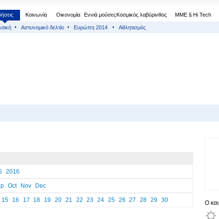
δήσεις
Κοινωνία
Οικονομία
Εννιά μούσες
Κοσμικός λαβύρινθος
МΜΕ § Hi Tech
ιτική
Αστυνομικό δελτίο
Ευρώπη 2014
Αθλητισμός
5
2016
ep
Oct
Nov
Dec
15
16
17
18
19
20
21
22
23
24
25
26
27
28
29
30
Ο κα