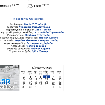
29 °C
33 °C
Ηράκλειο
Σόφια
Αύγουστος 2026
Κυρ
Δευ
Τρ
Τετ
Πέμ
Παρ
Σάβ
26
27
28
29
30
31
1
2
3
4
5
6
7
8
9
10
11
12
13
14
15
16
17
18
19
20
21
22
23
24
25
26
27
28
29
30
31
1
2
3
4
5