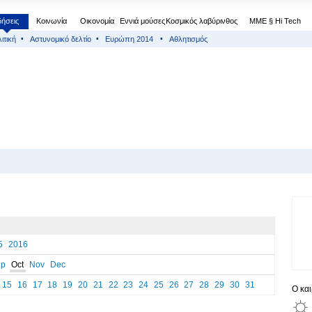
δήσεις
Κοινωνία
Οικονομία
Εννιά μούσες
Κοσμικός λαβύρινθος
МΜΕ § Hi Tech
ιτική
Αστυνομικό δελτίο
Ευρώπη 2014
Αθλητισμός
5
2016
ep
Oct
Nov
Dec
15
16
17
18
19
20
21
22
23
24
25
26
27
28
29
30
31
Ο κα