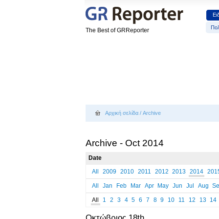
Ει
Πολ
The Best of GRReporter
Αρχική σελίδα
/
Archive
Archive - Oct 2014
Date
All
2009
2010
2011
2012
2013
2014
201
All
Jan
Feb
Mar
Apr
May
Jun
Jul
Aug
S
All
1
2
3
4
5
6
7
8
9
10
11
12
13
14
Οκτώβριος 18th