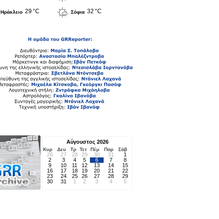
29 °C
32 °C
Ηράκλειο
Σόφια
Αύγουστος 2026
Κυρ
Δευ
Τρ
Τετ
Πέμ
Παρ
Σάβ
26
27
28
29
30
31
1
2
3
4
5
6
7
8
9
10
11
12
13
14
15
16
17
18
19
20
21
22
23
24
25
26
27
28
29
30
31
1
2
3
4
5