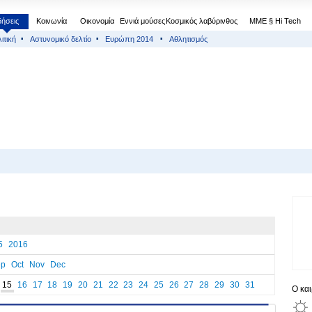
δήσεις
Κοινωνία
Οικονομία
Εννιά μούσες
Κοσμικός λαβύρινθος
МΜΕ § Hi Tech
ιτική
Αστυνομικό δελτίο
Ευρώπη 2014
Αθλητισμός
5
2016
ep
Oct
Nov
Dec
15
16
17
18
19
20
21
22
23
24
25
26
27
28
29
30
31
Ο κα