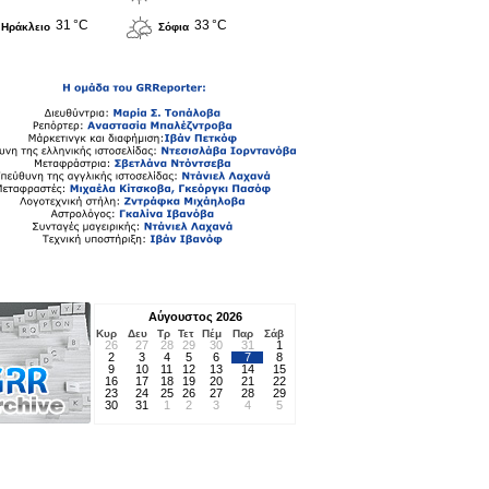
31 °C
33 °C
Ηράκλειο
Σόφια
Αύγουστος 2026
Κυρ
Δευ
Τρ
Τετ
Πέμ
Παρ
Σάβ
26
27
28
29
30
31
1
2
3
4
5
6
7
8
9
10
11
12
13
14
15
16
17
18
19
20
21
22
23
24
25
26
27
28
29
30
31
1
2
3
4
5