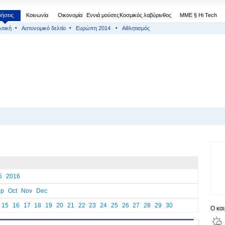
δήσεις
Κοινωνία
Οικονομία
Εννιά μούσες
Κοσμικός λαβύρινθος
МΜΕ § Hi Tech
ιτική
Αστυνομικό δελτίο
Ευρώπη 2014
Αθλητισμός
5
2016
ep
Oct
Nov
Dec
15
16
17
18
19
20
21
22
23
24
25
26
27
28
29
30
Ο κα