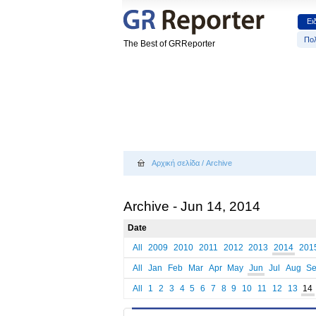
Ει
Πολ
The Best of GRReporter
Αρχική σελίδα
/
Archive
Archive - Jun 14, 2014
Date
All
2009
2010
2011
2012
2013
2014
201
All
Jan
Feb
Mar
Apr
May
Jun
Jul
Aug
S
All
1
2
3
4
5
6
7
8
9
10
11
12
13
14