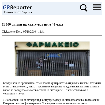
11 000 аптеки ще стачкуват поне 48-часа
GRReporter
Пон., 05/10/2010 - 11:41
Отварянето на професията, отмяната на критериите за откриване на нови аптеки на
глава от населението, както и промените на цените на едро на лекарствата станаха
повод за поредната 48-часова стачка на аптекарите. Те вече стачкуваха в
четвъртък и петък.
11 000 аптеки ще са затворени днес и утре заради 48-часовата стачка, която обяви
Гръцкият съюз на фармацевтите. Това е реакцията на аптекарите срещу