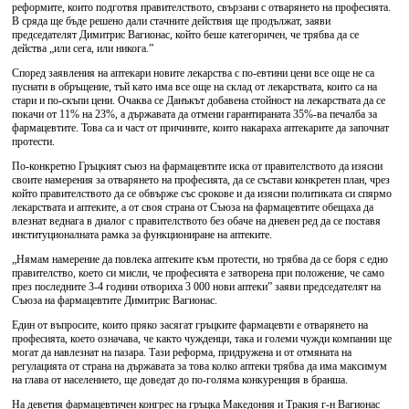
реформите, които подготвя правителството, свързани с отварянето на професията.
В сряда ще бъде решено дали стачните действия ще продължат, заяви
председателят Димитрис Вагионас, който беше категоричен, че трябва да се
действа „или сега, или никога.”
Според заявления на аптекари новите лекарства с по-евтини цени все още не са
пуснати в обръщение, тъй като има все още на склад от лекарствата, които са на
стари и по-скъпи цени. Очаква се Данъкът добавена стойност на лекарствата да се
покачи от 11% на 23%, а държавата да отмени гарантираната 35%-ва печалба за
фармацевтите. Това са и част от причините, които накараха аптекарите да започнат
протести.
По-конкретно Гръцкият съюз на фармацевтите иска от правителството да изясни
своите намерения за отварянето на професията, да се състави конкретен план, чрез
който правителството да се обвърже със срокове и да изясни политиката си спярмо
лекарствата и аптеките, а от своя страна от Съюза на фармацевтите обещаха да
влезнат веднага в диалог с правителството без обаче на дневен ред да се поставя
институционалната рамка за функциониране на аптеките.
„Нямам намерение да повлека аптеките към протести, но трябва да се боря с едно
правителство, което си мисли, че професията е затворена при положение, че само
през последните 3-4 години отвориха 3 000 нови аптеки” заяви председателят на
Съюза на фармацевтите Димитрис Вагионас.
Един от въпросите, които пряко засягат гръцките фармацевти е отварянето на
професията, което означава, че както чужденци, така и големи чужди компании ще
могат да навлезнат на пазара. Тази реформа, придружена и от отмяната на
регулацията от страна на държавата за това колко аптеки трябва да има максимум
на глава от населението, ще доведат до по-голяма конкуренция в бранша.
На деветия фармацевтичен конгрес на гръцка Македония и Тракия г-н Вагионас