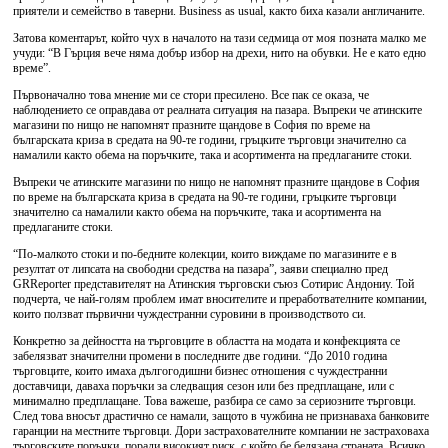
приятели и семейство в таверни. Business as usual, както биха казали англичаните.
Затова коментарът, който чух в началото на тази седмица от моя позната малко ме
учуди: “В Гърция вече няма добър избор на дрехи, нито на обувки. Не е като едно
време”.
Първоначално това мнение ми се стори пресилено. Все пак се оказа, че
наблюдението се оправдава от реалната ситуация на пазара. Въпреки че атинските
магазини по нищо не напомнят празните щандове в София по време на
българската криза в средата на 90-те години, гръцките търговци значително са
намалили както обема на поръчките, така и асортимента на предлаганите стоки.
Въпреки че атинските магазини по нищо не напомнят празните щандове в София
по време на българската криза в средата на 90-те години, гръцките търговци
значително са намалили както обема на поръчките, така и асортимента на
предлаганите стоки.
“По-малкото стоки и по-бедните колекции, които виждаме по магазините е в
резултат от липсата на свободни средства на пазара”, заяви специално пред
GRReporter представителят на Атинския търговски съюз Сотирис Андониу. Той
подчерта, че най-голям проблем имат вносителите и преработвателните компании,
които ползват първични чуждестранни суровини в производството си.
Конкретно за дейността на търговците в областта на модата и конфекцията се
забелязват значителни промени в последните две години. “До 2010 година
търговците, които имаха дългогодишни бизнес отношения с чуждестранни
доставчици, даваха поръчки за следващия сезон или без предплащане, или с
минимално предплащане. Това важеше, разбира се само за сериозните търговци.
След това вносът драстично се намали, защото в чужбина не признаваха банковите
гаранции на местните търговци. Дори застрахователните компании не застраховаха
търговските поръчки, поради високият риск, с който бе белязана страната. Всичко