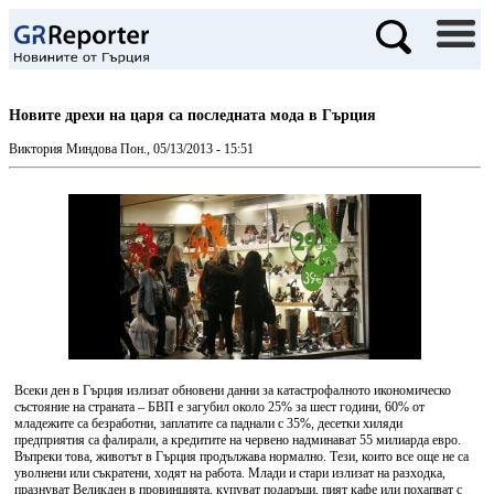
Новите дрехи на царя са последната мода в Гърция
Виктория Миндова
Пон., 05/13/2013 - 15:51
Всеки ден в Гърция излизат обновени данни за катастрофалното икономическо
състояние на страната – БВП е загубил около 25% за шест години, 60% от
младежите са безработни, заплатите са паднали с 35%, десетки хиляди
предприятия са фалирали, а кредитите на червено надминават 55 милиарда евро.
Въпреки това, животът в Гърция продължава нормално. Тези, които все още не са
уволнени или съкратени, ходят на работа. Млади и стари излизат на разходка,
празнуват Великден в провинцията, купуват подаръци, пият кафе или похапват с