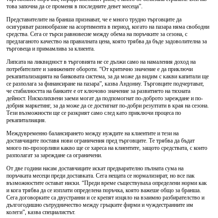
това започна да се променя в последните девет месеца”.
Представителите на бранша признават, че е много трудно търговците да
осигуряват разнообразие на асортимента в период, когато на пазара няма свободни
средства. Сега се търси равновесие между обема на поръчките за сезона, с
предлаганото качество на правилната цена, която трябва да бъде задоволителна за
търговеца и примамлива за клиента.
Липсата на ликвидност в търговията не се дължи само на намаления доход на
потребителите и занижените обороти. “От критично значение е да приключи
рекапитализацията на банковата система, за да може да видим с какви капитали ще
се разполага за финансиране на пазара”, казва Андониу. Търговците подчертават,
че стабилността на банките е от ключово значение за развитието на тяхната
дейност. Нисколихвени заеми могат да подпомогнат по-доброто зареждане и по-
добрия маркетинг, за да може да се достигнат по-добри резултати в края на сезона.
Тези възможности ще се разкрият само след като приключи процеса по
рекапиталиация.
Междувременно балансирането между нуждите на клиентите и тези на
доставчиците поставя нови ограничения пред търговците. Те трябва да бъдат
много по-прозорливи какво ще се хареса на клиентите, защото средствата, с които
разполагат за зареждане са ограничени.
От две години насам доставчиците искат предварително пълната сума на
поръчката месеци преди доставката. Сега нещата се нормализират, но все пак
възможностите остават ниски. “Преди време съществуваха определени норми как
и кога трябва да се изплати определена поръчка, която важеше общо за бранша.
Сега договорките са двустранни и се крепят изцяло на взаимно разбирателство и
дългогодишно сътрудничество между гръцките фирми и чуждестранните им
колеги”, казва специалистът.