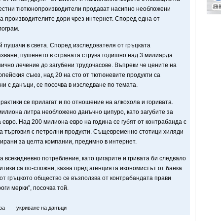
местни тютюнопроизводители продават насипно необложени
а производителите дори чрез интернет. Според една от
лограм.
й пушачи в света. Според изследователя от гръцката
ване, пушенето в страната струва годишно над 3 милиарда
нично лечение до загубени трудочасове. Въпреки че цените на
опейския съюз, над 20 на сто от тютюневите продукти са
и с данъци, се посочва в изследване по темата.
актики се прилагат и по отношение на алкохола и горивата.
милиона литра необложено данъчно ципуро, като загубите за
 евро. Над 200 милиона евро на година се губят от контрабанда с
за търговия с петролни продукти. Същевременно стотици хиляди
зирани за целта компании, предимно в интернет.
а всекидневно потребление, като цигарите и гривата би следвало
литики са по-сложни, казва пред агенцията икономистът от банка
 от гръцкото общество се възползва от контрабандата прави
ги мерки”, посочва той.
ва
укриване на данъци