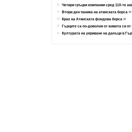
Четири гръцки компании сред 110-те н
Втори ден паника на атинската борса
Крах на Атинската фондова борса
Гърците са по-доволни от живота си о
Културата на укриване на данъци в Гъ