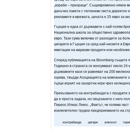
„кораби – призраци”. Същевременно някои 
данъчно пакети с тютюневи листа директно н
рекламите в мрежата, цената е 25 евро за ки
Гърция е една от държавите с най-голям бро
Национална школа за обществено здравеопаз
евро. Тази сума включва от разходите за бол
цигарите в Гърция са сред най-ниските в Евр
имитации на маркови продукти или необложен
Според публикацията на Bloomberg същите пр
Годишно в страната се консумират около 24 
държавните каси се равняват на 200 милиона
горива, твърди Асоциацията на компаниите 
гърци играят на хазартни игри чрез нелицен
Прекъсването на контрабандата с продукти з
да е проста задача, но свързаните с него по
Пиреос Илиас Лекос. „Фактът, че голяма част
изключително трудни предприемането на стро
контрабанда
цигари
алкохол
гори