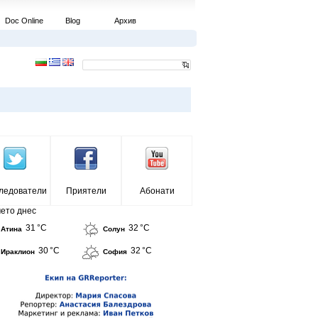
Doc Online
Blog
Архив
ледователи
Приятели
Абонати
ето днес
31 °C
32 °C
Атина
Солун
30 °C
32 °C
Ираклион
София