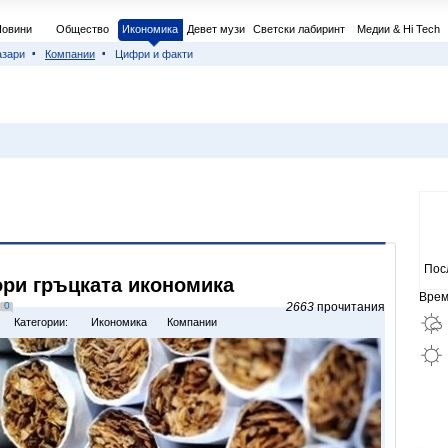
Новини
Общество
Икономика
Девет музи
Светски лабиринт
Медии & Hi Tech
азари
Компании
Цифри и факти
Пос
ори гръцката икономика
Врем
0
2663
прочитания
Категории:
Икономика
Компании