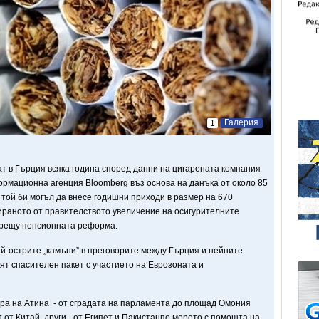
Галерия
1
т в Гърция всяка година според данни на цигарената компания
ормационна агенция Bloomberg въз основа на данъка от около 85
о той би могъл да внесе годишни приходи в размер на 670
нираното от правителството увеличение на осигурителните
срещу пенсионната реформа.
ай-острите „камъни” в преговорите между Гърция и нейните
ят спасителен пакет с участието на Еврозоната и
ъра на Атина - от сградата на парламента до площад Омония
т от Китай, други - от Египет и Пакистанпо морето с помощта на