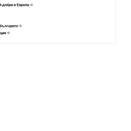
ай-добри в Европа
т българите
рция