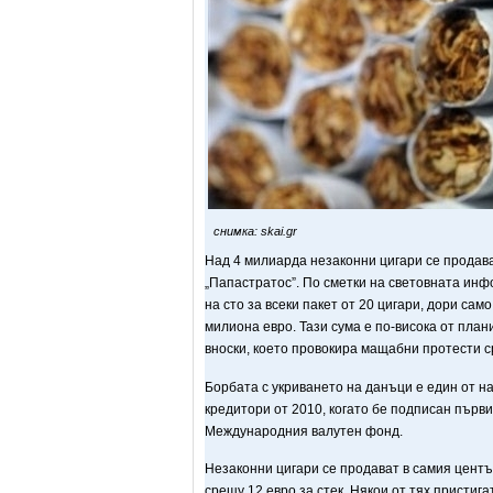
снимка: skai.gr
Над 4 милиарда незаконни цигари се продава
„Папастратос”. По сметки на световната инф
на сто за всеки пакет от 20 цигари, дори сам
милиона евро. Тази сума е по-висока от пла
вноски, което провокира мащабни протести 
Борбата с укриването на данъци е един от н
кредитори от 2010, когато бе подписан първи
Международния валутен фонд.
Незаконни цигари се продават в самия цент
срещу 12 евро за стек. Някои от тях пристига