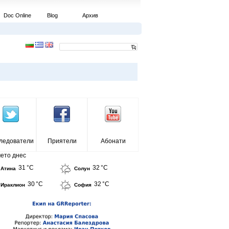
Doc Online
Blog
Архив
ледователи
Приятели
Абонати
ето днес
31 °C
32 °C
Атина
Солун
30 °C
32 °C
Ираклион
София