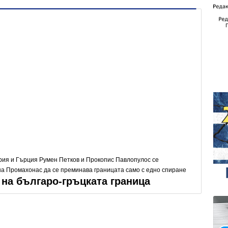
ия и Гърция Румен Петков и Прокопис Павлопулос се
на Промахонас да се преминава границата само с едно спиране
на българо-гръцката граница