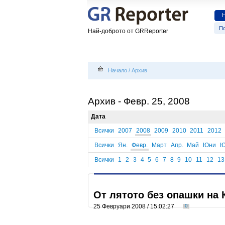
По
Най-доброто от GRReporter
Начало
/
Архив
Архив - Февр. 25, 2008
Дата
Всички
2007
2008
2009
2010
2011
2012
Всички
Ян.
Февр.
Март
Апр.
Май
Юни
Ю
Всички
1
2
3
4
5
6
7
8
9
10
11
12
13
От лятото без опашки на 
25 Февруари 2008 / 15:02:27
0