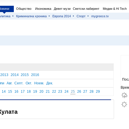
Новини
Общество
Икономика
Девет музи
Светски лабиринт
Медии & Hi Tech
литика
Криминална хроника
Европа 2014
Спорт
mygreece.tv
2013
2014
2015
2016
Пос
ли
Авг.
Септ.
Окт.
Ноем.
Дек.
Врем
14
15
16
17
18
19
20
21
22
23
24
25
26
27
28
29
Кулата