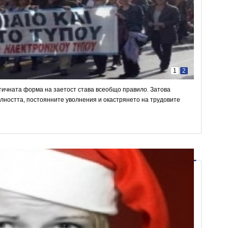
1
2
тичната форма на заетост става всеобщо правило. Затова
лността, постоянните уволнения и окастрянето на трудовите