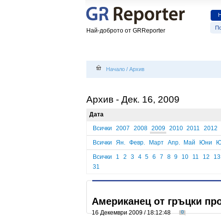
По
Най-доброто от GRReporter
Начало
/
Архив
Архив - Дек. 16, 2009
Дата
Всички
2007
2008
2009
2010
2011
2012
Всички
Ян.
Февр.
Март
Апр.
Май
Юни
Ю
Всички
1
2
3
4
5
6
7
8
9
10
11
12
13
31
Американец от гръцки про
16 Декември 2009 / 18:12:48
0