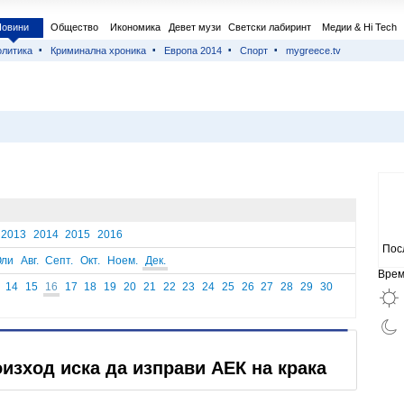
Новини
Общество
Икономика
Девет музи
Светски лабиринт
Медии & Hi Tech
литика
Криминална хроника
Европа 2014
Спорт
mygreece.tv
2013
2014
2015
2016
Пос
ли
Авг.
Септ.
Окт.
Ноем.
Дек.
Врем
14
15
16
17
18
19
20
21
22
23
24
25
26
27
28
29
30
изход иска да изправи АЕК на крака