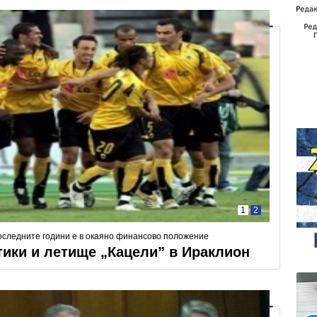
1
2
последните години е в окаяно финансово положение
тики и летище „Кацели” в Ираклион