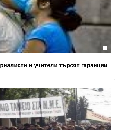
1
урналисти и учители търсят гаранции