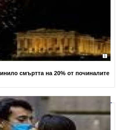
1
инило смъртта на 20% от починалите