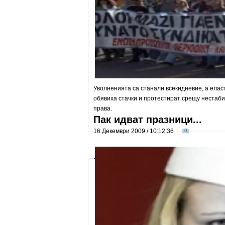
Уволненията са станали всекидневие, а елас
обявиха стачки и протестират срещу нестаби
права.
Пак идват празници...
16 Декември 2009 / 10:12:36
0