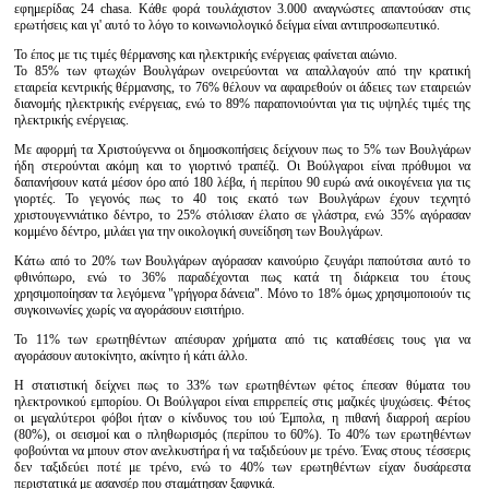
εφημερίδας 24 chasa. Κάθε φορά τουλάχιστον 3.000 αναγνώστες απαντούσαν στις
ερωτήσεις και γι' αυτό το λόγο το κοινωνιολογικό δείγμα είναι αντιπροσωπευτικό.
Το έπος με τις τιμές θέρμανσης και ηλεκτρικής ενέργειας φαίνεται αιώνιο.
Το 85% των φτωχών Βουλγάρων ονειρεύονται να απαλλαγούν από την κρατική
εταιρεία κεντρικής θέρμανσης, το 76% θέλουν να αφαιρεθούν οι άδειες των εταιρειών
διανομής ηλεκτρικής ενέργειας, ενώ το 89% παραπονιούνται για τις υψηλές τιμές της
ηλεκτρικής ενέργειας.
Με αφορμή τα Χριστούγεννα οι δημοσκοπήσεις δείχνουν πως το 5% των Βουλγάρων
ήδη στερούνται ακόμη και το γιορτινό τραπέζι. Οι Βούλγαροι είναι πρόθυμοι να
δαπανήσουν κατά μέσον όρο από 180 λέβα, ή περίπου 90 ευρώ ανά οικογένεια για τις
γιορτές. Το γεγονός πως το 40 τοις εκατό των Βουλγάρων έχουν τεχνητό
χριστουγεννιάτικο δέντρο, το 25% στόλισαν έλατο σε γλάστρα, ενώ 35% αγόρασαν
κομμένο δέντρο, μιλάει για την οικολογική συνείδηση των Βουλγάρων.
Κάτω από το 20% των Βουλγάρων αγόρασαν καινούριο ζευγάρι παπούτσια αυτό το
φθινόπωρο, ενώ το 36% παραδέχονται πως κατά τη διάρκεια του έτους
χρησιμοποίησαν τα λεγόμενα "γρήγορα δάνεια". Μόνο το 18% όμως χρησιμοποιούν τις
συγκοινωνίες χωρίς να αγοράσουν εισιτήριο.
Το 11% των ερωτηθέντων απέσυραν χρήματα από τις καταθέσεις τους για να
αγοράσουν αυτοκίνητο, ακίνητο ή κάτι άλλο.
Η στατιστική δείχνει πως το 33% των ερωτηθέντων φέτος έπεσαν θύματα του
ηλεκτρονικού εμπορίου. Οι Βούλγαροι είναι επιρρεπείς στις μαζικές ψυχώσεις. Φέτος
οι μεγαλύτεροι φόβοι ήταν ο κίνδυνος του ιού Έμπολα, η πιθανή διαρροή αερίου
(80%), οι σεισμοί και ο πληθωρισμός (περίπου το 60%). Το 40% των ερωτηθέντων
φοβούνται να μπουν στον ανελκυστήρα ή να ταξιδεύουν με τρένο. Ένας στους τέσσερις
δεν ταξιδεύει ποτέ με τρένο, ενώ το 40% των ερωτηθέντων είχαν δυσάρεστα
περιστατικά με ασανσέρ που σταμάτησαν ξαφνικά.