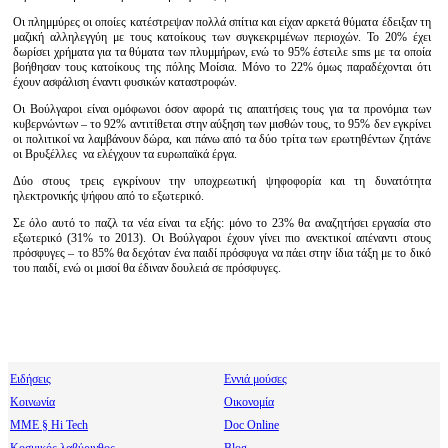
Οι πλημμύρες οι οποίες κατέστρεψαν πολλά σπίτια και είχαν αρκετά θύματα έδειξαν τη
μαζική αλληλεγγύη με τους κατοίκους των συγκεκριμένων περιοχών. Το 20% έχει
δωρίσει χρήματα για τα θύματα των πλυμμήρων, ενώ το 95% έστειλε sms με τα οποία
βοήθησαν τους κατοίκους της πόλης Μοίσια. Μόνο το 22% όμως παραδέχονται ότι
έχουν ασφάλιση έναντι φυσικών καταστροφών.
Οι Βούλγαροι είναι ομόφωνοι όσον αφορά τις απαιτήσεις τους για τα προνόμια των
κυβερνώντων – το 92% αντιτίθεται στην αύξηση των μισθών τους, το 95% δεν εγκρίνει
οι πολιτικοί να λαμβάνουν δώρα, και πάνω από τα δύο τρίτα των ερωτηθέντων ζητάνε
οι Βρυξέλλες να ελέγχουν τα ευρωπαϊκά έργα.
Δύο στους τρεις εγκρίνουν την υποχρεωτική ψηφοφορία και τη δυνατότητα
ηλεκτρονικής ψήφου από το εξωτερικό.
Σε όλο αυτό το παζλ τα νέα είναι τα εξής: μόνο το 23% θα αναζητήσει εργασία στο
εξωτερικό (31% το 2013). Οι Βούλγαροι έχουν γίνει πιο ανεκτικοί απέναντι στους
πρόσφυγες – το 85% θα δεχόταν ένα παιδί πρόσφυγα να πάει στην ίδια τάξη με το δικό
του παιδί, ενώ οι μισοί θα έδιναν δουλειά σε πρόσφυγες.
Ειδήσεις
Εννιά μούσες
Κοινωνία
Οικονομία
МΜΕ § Hi Tech
Doc Online