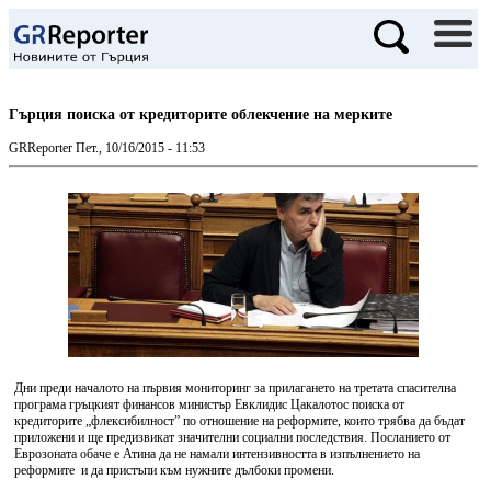
Гърция поиска от кредиторите облекчение на мерките
GRReporter
Пет., 10/16/2015 - 11:53
Дни преди началото на първия мониторинг за прилагането на третата спасителна
програма гръцкият финансов министър Евклидис Цакалотос поиска от
кредиторите „флексибилност” по отношение на реформите, които трябва да бъдат
приложени и ще предизвикат значителни социални последствия. Посланието от
Еврозоната обаче е Атина да не намали интензивността в изпълнението на
реформите и да пристъпи към нужните дълбоки промени.