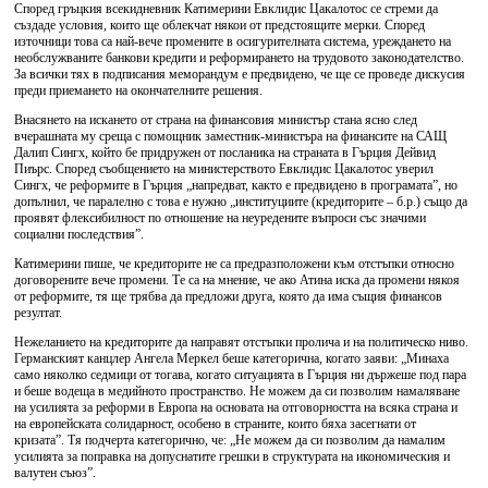
Според гръцкия всекидневник Катимерини Евклидис Цакалотос се стреми да
създаде условия, които ще облекчат някои от предстоящите мерки. Според
източници това са най-вече промените в осигурителната система, уреждането на
необслужваните банкови кредити и реформирането на трудовото законодателство.
За всички тях в подписания меморандум е предвидено, че ще се проведе дискусия
преди приемането на окончателните решения.
Внасянето на искането от страна на финансовия министър стана ясно след
вчерашната му среща с помощник заместник-министъра на финансите на САЩ
Далип Сингх, който бе придружен от посланика на страната в Гърция Дейвид
Пиърс. Според съобщението на министерството Евклидис Цакалотос уверил
Сингх, че реформите в Гърция „напредват, както е предвидено в програмата”, но
допълнил, че паралелно с това е нужно „институциите (кредиторите – б.р.) също да
проявят флексибилност по отношение на неуредените въпроси със значими
социални последствия”.
Катимерини пише, че кредиторите не са предразположени към отстъпки относно
договорените вече промени. Те са на мнение, че ако Атина иска да промени някоя
от реформите, тя ще трябва да предложи друга, която да има същия финансов
резултат.
Нежеланието на кредиторите да направят отстъпки пролича и на политическо ниво.
Германският канцлер Ангела Меркел беше категорична, когато заяви: „Минаха
само няколко седмици от тогава, когато ситуацията в Гърция ни държеше под пара
и беше водеща в медийното пространство. Не можем да си позволим намаляване
на усилията за реформи в Европа на основата на отговорността на всяка страна и
на европейската солидарност, особено в страните, които бяха засегнати от
кризата”. Тя подчерта категорично, че: „Не можем да си позволим да намалим
усилията за поправка на допуснатите грешки в структурата на икономическия и
валутен съюз”.