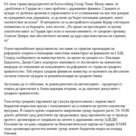
От своя страна председателят на Euroworking Group Томас Визер заяви, че
„проблемът в Гърция не е само проблем с държавните финанси. Страната се
нуждае от дълбоки промени в управлението и от установяване на нов тип доверие
на гражданите към държавата, за да може да бъдат изплащани данъците, които
съответстват на всеки”. В интервюто си за австрийското издание Курир той изрази
оптимизма си за бъдещето, като посочи: „По време на преговорите за третия
спасителен пакет за Гърция през юли се наложи мнението, че гръцкият премиер
Алексис Ципрас има абсолютното желание да даде една нова насока на страната
си”.
Освен европейските представители, послание за стриктно провеждане на
реформите изпрати и помощник-заместник министърът на финансите на САЩ.
Според съобщението на министерството, по време на срещата си с Евклидис
Цакалотос, Далип Сингх подчертал значението от постигането на значителен
напредък по отношение на изпълнението на реформите от страна на гръцкото
правителство. Той уверил гръцкия финансов министър за наличието на абсолютно
съгласие относно нуждата за рекапитализация на гръцките банки.
Заслужава да се отбележи, че ръководителите на институциите – кредитори се
очаква да пристигнат в Атина идващия вторник, за да започнат дискусиите с
гръцкото правителство.
Тази вечер гръцкият парламент ще гласува проектозакона с първия пакет
бюджетни мерки във връзка с изпълнението на условията на третата спасителна
програма. В същото време социалното напрежение срещу мерките расте. От 19:00,
докато дебатите сред депутатите ще продължават, пред парламента ще се проведе
протест, организиран от синдиката на заетите в държавния сектор АДЕДИ.
Половин час по-рано синдикатът на Комунистическата партия на Гърция ПАМЕ
също организира протестен митинг срещу новите бюджетни мерки на площад
Омония.