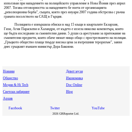
използван при нападението на полицейското управление в Нова Йония през април
2007. Тогава отговорността за нападението бе поета от организацията
„революционна борба”, същата, която през януари 2007 година обстрелва с ръчна
граната посолството на САЩ в Гърция.
Полицията е извършила обиски в над 15 къщи в кварталите Екзархия,
Гизи, Агия Параскеви и Халандри, от където е иззела няколко компютъра, които
ще бъдта изследвани за съмнителни данни. 5 души са арестувани за притежание на
съмнителни предмети, които обаче нямат нищо общо с прострелването на полицая.
„Гръцкото общество плаща твърде висока цена за вътрешния тероризъм”, заяви
днес гръцкият външен министър Дора Бакояни.
Новини
Девет музи
Общество
Икономика
Медии & Hi Tech
Doc Online
Светски лабиринт
Blog
Архив
Facebook
Twitter
YouTube
2026 GRReporter Ltd.