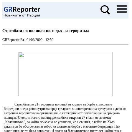
Стрелбата по полицая носи дъх на тероризъм
GRReporter
Вт., 01/06/2009 - 12:50
Стрелбата по 21-годишния полицай от силите за борба с масовите
безредици вчера рано сутринта пред гръцкото министерство на културата е дело на
вътрешна терористична организация, е категоричното заключение на гръцката
полиция. Около мястото на инцидента бяха открити 27 гилзи от автомат
„Калашников”, за който по-късно се установи, че е същият, с който на 23-ти
декември бе обстрелван автобус на силите за борба с масовите безредици. Пак
около инцидента бяха открити и 4 гилзи от 9-милиметров пистолет, който пък е