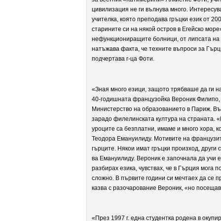
цивилизация не ги вълнува много. Интересува
учителка, която преподава гръцки език от 20
старините си на някой остров в Егейско море
нефункциониращите болници, от липсата на д
натъжава факта, че техните въпроси за Гърц
подчертава г-ца Фоти.
«Зная много езици, защото трябваше да ги на
40-годишната французойка Вероник Филипо, к
Министерство на образованието в Париж. Във
зарадо филелинската култура на страната. «И
уроците са безплатни, имаме и много хора, к
Теодора Емануилиду. Мотивите на французите
гърците. Някои имат гръцки произход, други с
ва Емануилиду. Вероник е започнала да учи е
разбирах езика, чувствах, че в Гърция мога 
сложно. В първите години си мечтаех да се п
казва с разочарование Вероник, «но посещав
«През 1997 г. една студентка родена в окуп