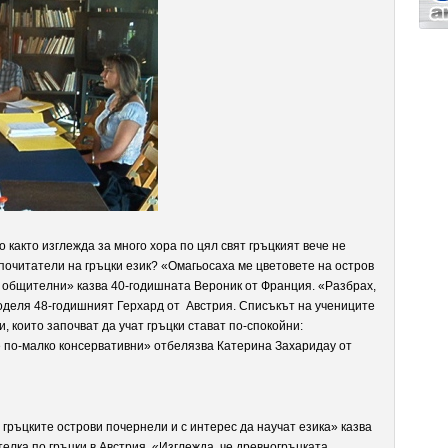
но както изглежда за много хора по цял свят гръцкият вече не
и почитатели на гръцки език? «Омагьосаха ме цветовете на остров
 и общителни» казва 40-годишната Вероник от Франция. «Разбрах,
поделя 48-годишният Герхард от Австрия. Списъкът на учениците
и, които започват да учат гръцки стават по-спокойни:
е по-малко консервативни» отбелязва Катерина Захаридау от
 гръцките острови почернели и с интерес да научат езика» казва
елка по гръцки в Австрия. «Изглежда, че древногръцката