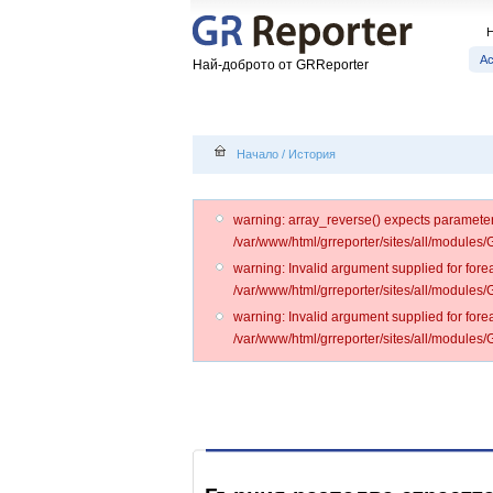
А
Най-доброто от GRReporter
Начало
/
История
warning: array_reverse() expects parameter 1
/var/www/html/grreporter/sites/all/modules
warning: Invalid argument supplied for forea
/var/www/html/grreporter/sites/all/modules
warning: Invalid argument supplied for forea
/var/www/html/grreporter/sites/all/modules