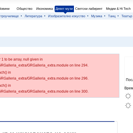
Новини
Общество
Икономика
Девет музи
Светски лабиринт
Медии & Hi Tech
строучилище
Литература
Изобразително изкуство
Музика
Танц
Театър
 to be array, null given in
/GRGalleria_extra/GRGalleria_extra.module on line 294.
ch() in
/GRGalleria_extra/GRGalleria_extra.module on line 296.
Пос
ch() in
Врем
/GRGalleria_extra/GRGalleria_extra.module on line 300.