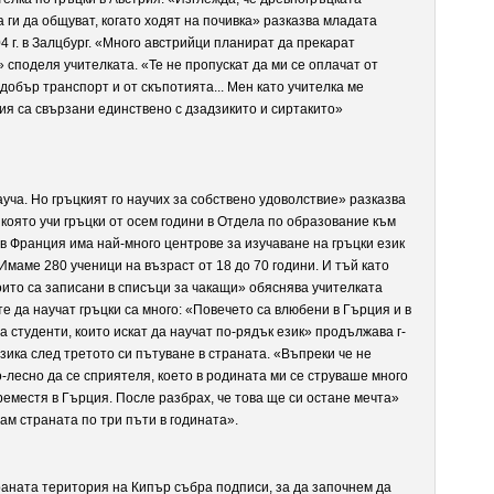
 ги да общуват, когато ходят на почивка» разказва младата
04 г. в Залцбург. «Много австрийци планират да прекарат
» споделя учителката. «Те не пропускат да ми се оплачат от
обър транспорт и от скъпотията... Мен като учителка ме
ия са свързани единствено с дзадзикито и сиртакито»
уча. Но гръцкият го научих за собствено удоволствие» разказва
оято учи гръцки от осем години в Отдела по образование към
 Франция има най-много центрове за изучаване на гръцки език
маме 280 ученици на възраст от 18 до 70 години. И тъй като
оито са записани в списъци за чакащи» обяснява учителката
 да научат гръцки са много: «Повечето са влюбени в Гърция и в
а студенти, които искат да научат по-рядък език» продължава г-
зика след третото си пътуване в страната. «Въпреки че не
по-лесно да се сприятеля, което в родината ми се струваше много
реместя в Гърция. После разбрах, че това ще си остане мечта»
ам страната по три пъти в годината».
ираната територия на Кипър събра подписи, за да започнем да