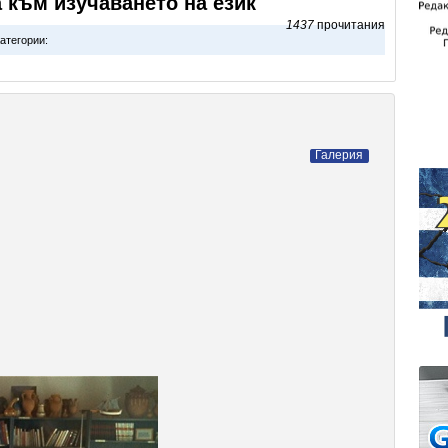
 към изучаването на език
1437
прочитания
атегории:
Галерия