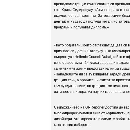
преподваме гръцки език» спомня си преподав
г-жа Хриси Сидиропулу. «Атмосферата в нач
възможност за първи път. Затова всички бях
център откъдето да получат кетап, но затов
програми и получават диплома.»
«Като родители, които отглеждат децата си 
признава си Дафни Сакопулу. «Но благодарен
съществува Hellenic Council Dubai, който е 
вече съществуват 14 класа за деца и възраст
са мултикултурни – представителни за тука
«Западняците ни се възхищават заради древн
гръцкия език, а арабите ни считат за приятел
към чуждите езици, но гръцкият ме омагьоса. 
латиноезични хора. Аз научих корена на мног
Съдържанието на GRReporter достига до вас 
високопрофесионален екип от журналисти, п
дизайнери. Ако харесвате и следите работат
каквато вие изберете.