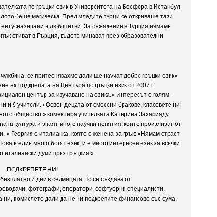
ателката по гръцки език в Университета на Босфора в Истанбул
алото беше магическа. Пред младите турци се откриваше тази
а ентусиазирани и любопитни. За съжаление в Турция нямаме
а пък отиват в Гърция, където минават през образователни
в чужбина, се притеснявахме дали ще научат добре гръцки език»
ие на подкрепата на Центъра по гръцки език от 2007 г.
официален център за изучаване на езика.» Интересът е голям –
ни и 9 учители. «Освен децата от смесени бракове, класовете ни
шното общество.» коментира учителката Катерина Захариаду.
ата култура и знаят много научни понятия, които произлизат от
и. » Георгия е италианка, която е женена за грък: «Нямам страст
Това е един много богат език, и е много интересен език за всички
о италиански думи чрез гръцкия!»
ПОДКРЕПЕТЕ НИ!
безплатно 7 дни в седмицата. То се създава от
реводачи, фотографи, оператори, софтуерни специалисти,
а ни, помислете дали да не ни подкрепите финансово със сума,