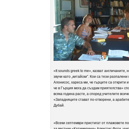
«It sounds greek to me», казват англичаните, 
звучи като „китайски”. Кои са тези разпален
Алонисос, хареса ми, че гърците са открити
че в Гърция мога да създам приятелства» с
всяка година расте, а според учителите всичк
«Западняците стават по-отворени, а арабит
Дубай.
«Всеки септември пристигат от плажовете по
за вестник «Катимерини» Алкистис Фоти, учит