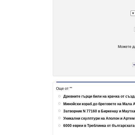
Можете да
Още от ""
Древните гърци били на крачка от съз
Минойски кораб до бреговете на Мала 
Затворник N 77160 в Биркенау и Маутх
Уникални скулптури на Аполон и Артем
6000 евреи в Треблинка от българскат