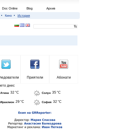
Doc Online
Blog
Архив
Кино
История
ледователи
Приятели
Абонати
ето днес
32 °C
35 °C
Атина
Солун
29 °C
32 °C
Ираклион
София