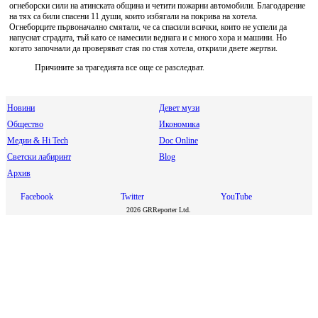
огнеборски сили на атинската община и четити пожарни автомобили. Благодарение
на тях са били спасени 11 души, които избягали на покрива на хотела.
Огнеборците първоначално смятали, че са спасили всички, които не успели да
напуснат сградата, тъй като се намесили веднага и с много хора и машини. Но
когато започнали да проверяват стая по стая хотела, открили двете жертви.
Причините за трагедията все още се разследват.
Новини
Девет музи
Общество
Икономика
Медии & Hi Tech
Doc Online
Светски лабиринт
Blog
Архив
Facebook
Twitter
YouTube
2026 GRReporter Ltd.