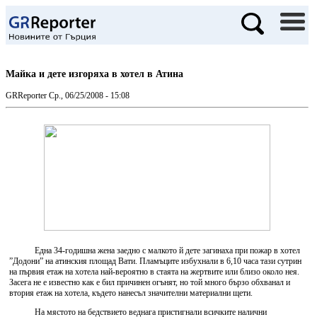
Майка и дете изгоряха в хотел в Атина
GRReporter
Ср., 06/25/2008 - 15:08
Една 34-годишна жена заедно с малкото й дете загинаха при пожар в хотел
”Додони” на атинския площад Вати. Пламъците избухнали в 6,10 часа тази сутрин
на първия етаж на хотела най-вероятно в стаята на жертвите или близо около нея.
Засега не е известно как е бил причинен огънят, но той много бързо обхванал и
втория етаж на хотела, където нанесъл значителни материални щети.
На мястото на бедствието веднага пристигнали всичките налични