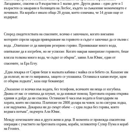
Лагадианос, спасени са 9 възрастни и 1 малко дете. Други двама – едно дете и 1
възрастен са закарани в болницата на Лесбос, където за съжаление момиченцето е
починало. На кораба е имало общо 26 души, което означава, че 14 души още се
издирват.
Според свидетелствата на спасените, всичко е започнало, когато внезапно
моторите
спрели заради привършване на
горивото и съдът е започнал да се пълни с
вода. „Опитахме се да намерим резервно гориво. Проникваше много вода,
опитвахме да я изгребем, но не успяхме. Когато накрая намерихме горивото, беше
влязла толкова много вода, че съдът се обърна”, заяви
Али Юнис, един от
спасените,
за Ера Егеу.
„Една лекарка от Сирия беше в малката кабина с майка си и бебето си. Казахме им
да излязат, но не го направиха, защото се уплашиха. Останаха в капан вътре, щом
се обърна лодката”, каза още бежанецът.
„Оказахме се всички във водата, без телефони, всичките ни неща се изгубиха.
Двама от нас се опитаха да плуват, за да извикат помощ. Бреговата охрана открива
единия и дойде да ни спасява. Останахме 6 часа във водата и благодарим на
хората, които ни спасиха. Платихме по 2800 долара на човек за по-сигурна лодка,
а не надуваема. Докараха ни до смърт обаче – с една лодка без горива, която
веднага потъна”, подчерта Али Юнис.
Между изчезналите има и други жени и деца. В момента се провежда спасителна
операция с участието на бреговата охрана, кораби, хеликоптер Супер Пума и кораб
на Frontex.