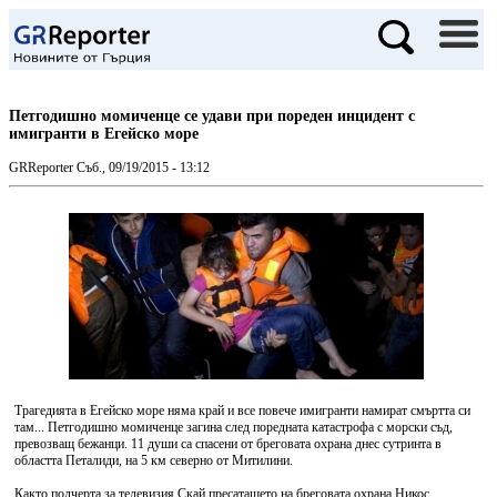
Петгодишно момиченце се удави при пореден инцидент с
имигранти в Егейско море
GRReporter
Съб., 09/19/2015 - 13:12
Трагедията в Егейско море няма край и все повече имигранти намират смъртта си
там... Петгодишно момиченце загина след поредната катастрофа с морски съд,
превозващ бежанци. 11 души са спасени от бреговата охрана днес сутринта в
областта Петалиди, на 5 км северно от Митилини.
Както подчерта за телевизия Скай пресаташето на бреговата охрана Никос