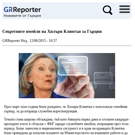
Секретните имейли на Хилъри Клинтън за Гърция
GRReporter
Нед., 12/06/2015 - 16:57
През март тази година беше разкрито, че Хилари Клинтън е използвала семейния
сървър, за да изпраща служебна кореспонденция.
Темата стана широко обсъждана, тъй като бившата първа дама и сегашен кандидат-
президент влезе в сблъсък с ФБР заради служебните имейли, изпращани през този
период. Беше замесена и националната сигурност и в края на краищата Клинтън
беше принудена да изпълни искането на Министерството на външните работи и да