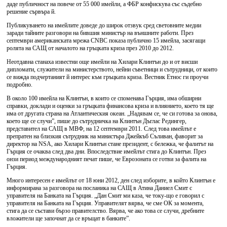
даде публичност на повече от 55 000 имейли, а ФБР конфискува със съдебно
решение сървъра й.
Публикуването на имейлите доведе до широк отзвук сред световните медии
заради тайните разговори на бившия министър на външните работи. През
септември американската мрежа CNBC показа публично 15 имейла, засягащи
ролята на САЩ от началото на гръцката криза през 2010 до 2012.
Неотдавна станаха известни още имейли на Хилари Клинтън до и от висши
дипломати, служители на министерството, нейни съветници и сътрудници, от които
се вижда подчертаният й интерес към гръцката криза. Вестник Етнос ги проучи
подробно.
В около 100 имейла на Клинтън, в които се споменава Гърция, има обширни
справки, доклади и оценки за гръцката финансова криза и влиянието, което тя ще
има от другата страна на Атлантическия океан. „Надявам се, че си готова за онова,
което ще се случи”, пише до сътрудничка на Клинтън Дъглас Редингер,
представител на САЩ в МВФ, на 12 септември 2011. След това имейлът е
препратен на близкия сътрудник на министъра Джейкъб Съливан, фаворит за
директор на NSA, ако Хилари Клинтън стане президент, с бележка, че фалитът на
Гърция се очаква след два дни. Впоследствие имейлът стига до Клинтън. През
онзи период международният печат пише, че Еврозоната се готви за фалита на
Гърция.
Много интересен е имейлът от 18 юни 2012, ден след изборите, в който Клинтън е
информирана за разговора на посланика на САЩ в Атина Даниел Смит с
управителя на Банката на Гърция. „Дан Смит ми каза, че току-що е говорил с
управителя на Банката на Гърция. Управителят вярва, че сме ОК за момента,
стига да се състави бързо правителство. Вярва, че ако това се случи, дребните
вложители ще започнат да се връщат в банките”.