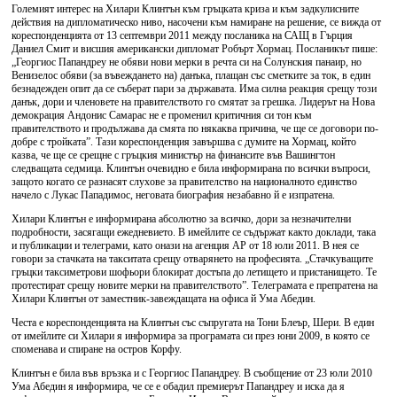
Големият интерес на Хилари Клинтън към гръцката криза и към задкулисните
действия на дипломатическо ниво, насочени към намиране на решение, се вижда от
кореспонденцията от 13 септември 2011 между посланика на САЩ в Гърция
Даниел Смит и висшия американски дипломат Робърт Хормац. Посланикът пише:
„Георгиос Папандреу не обяви нови мерки в речта си на Солунския панаир, но
Венизелос обяви (за въвеждането на) данъка, плащан със сметките за ток, в един
безнадежден опит да се съберат пари за държавата. Има силна реакция срещу този
данък, дори и членовете на правителството го смятат за грешка. Лидерът на Нова
демокрация Андонис Самарас не е променил критичния си тон към
правителството и продължава да смята по някаква причина, че ще се договори по-
добре с тройката”. Тази кореспонденция завършва с думите на Хормац, който
казва, че ще се срещне с гръцкия министър на финансите във Вашингтон
следващата седмица. Клинтън очевидно е била информирана по всички въпроси,
защото когато се разнасят слухове за правителство на националното единство
начело с Лукас Пападимос, неговата биография незабавно й е изпратена.
Хилари Клинтън е информирана абсолютно за всичко, дори за незначителни
подробности, засягащи ежедневието. В имейлите се съдържат както доклади, така
и публикации и телеграми, като онази на агенция AP от 18 юли 2011. В нея се
говори за стачката на такситата срещу отварянето на професията. „Стачкуващите
гръцки таксиметрови шофьори блокират достъпа до летището и пристанището. Те
протестират срещу новите мерки на правителството”. Телеграмата е препратена на
Хилари Клинтън от заместник-завеждащата на офиса й Ума Абедин.
Честа е кореспонденцията на Клинтън със съпругата на Тони Блеър, Шери. В един
от имейлите си Хилари я информира за програмата си през юни 2009, в която се
споменава и спиране на остров Корфу.
Клинтън е била във връзка и с Георгиос Папандреу. В съобщение от 23 юли 2010
Ума Абедин я информира, че се е обадил премиерът Папандреу и иска да я