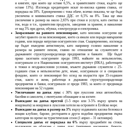
и книгите, при които ще остане 6,5%, и хранителните стоки, където ще
остане 13%). Изглежда кредиторите искат по-висока единна ставка, от
порядъка на 18%. Едновременно с това обаче, всичко показва, че ще бъде
увеличена и минималната ставка ДДС от 6,5% на 8%. Така ще има
увеличение в размер на около 2,65% при стоки и услуги, като сметки за
ток, вода и т.н., хранителни продукти, заведения за хранене, и намаление
от над 5% при дрехи, обувки, електроуреди и електроника.
Замразяване на ранното пенсиониране
, като мнозина осигурени ще
загубят правото си на пенсиониране, което са имали или поради навършени
години, или поради натрупан осигурителен стаж. Същевременно, изглежда
ще бъдат въведени антистимули, като например голямо намаление в
размера на ранните пенсии, главно по отношение на служителите в
държавните структуроопределящи предприятия и банките. Ще бъдат
пряко засегнати осигурените преди 1993, майките на непълнолетни,
осигурявали се в Националния осигурителен институт (ИКА), работещите
в тежки и нездравословни условия, мъжете държавни служители с 25-
годишен стаж и непълнолетно дете, мъже, осигурявали се в специални
фондове, които се пенсионират без оглед на възрастта при 35-годишен
стаж, както и жени, работещи в държавни структуроопраделящи
предприятия и банки, осигурявали се преди 1983, за които се предвижда
пенсиониране на 52 години.
Увеличаване на данък лукс
с 30% при луксозни леки автомобили,
басейни и самолети, с евентуално обхващане и на яхтите.
Въвеждане на данък престой
(1-5 евро или 3-5% върху цената на
нощувката) за нощувки в луксозни хотели на островите в Егейско море.
Въвеждане на данък в размер на 3%
върху издаваната касова бележка в
нощни клубове, барове, ресторанти и други подобни предприятия първа
категория по време на туристическия сезон (1 април – 31 октомври).
Специален данък от порядъка на 6%
върху продажбите на стоки,
подлежащи на облагане с данък лукс (например часовници, бижута,