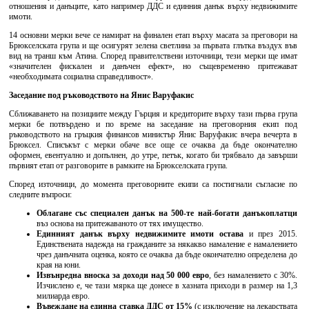
отношения и данъците, като например ДДС и единния данък върху недвижимите
имоти.
14 основни мерки вече се намират на финален етап върху масата за преговори на
Брюкселската група и ще осигурят зелена светлина за първата глътка въздух във
вид на транш към Атина. Според правителствени източници, тези мерки ще имат
«значителен фискален и данъчен ефект», но същевременно притежават
«необходимата социална справедливост».
Заседание под ръководството на Янис Варуфакис
Сближаването на позициите между Гърция и кредиторите върху тази първа група
мерки бе потвърдено и по време на заседание на преговорния екип под
ръководството на гръцкия финансов министър Янис Варуфакис вчера вечерта в
Брюксел. Списъкът с мерки обаче все още се очаква да бъде окончателно
оформен, евентуално и допълнен, до утре, петък, когато би трябвало да завърши
първият етап от разговорите в рамките на Брюкселската група.
Според източници, до момента преговорните екипи са постигнали съгласие по
следните въпроси:
Облагане със специален данък на 500-те най-богати данъкоплатци
въз основа на притежаваното от тях имущество.
Единният данък върху недвижимите имоти остава
и през 2015.
Единствената надежда на гражданите за някакво намаление е намалението
чрез данъчната оценка, която се очаква да бъде окончателно определена до
края на юни.
Извънредна вноска
за доходи над 50 000 евро
, без намалението с 30%.
Изчислено е, че тази мярка ще донесе в хазната приходи в размер на 1,3
милиарда евро.
Въвеждане на единна ставка
ДДС от 15%
(с изключение на лекарствата