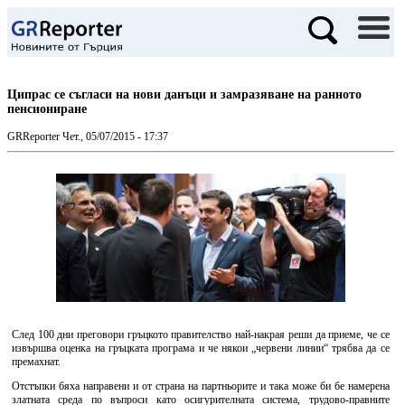
Ципрас се съгласи на нови данъци и замразяване на ранното
пенсиониране
GRReporter
Чет., 05/07/2015 - 17:37
След 100 дни преговори гръцкото правителство най-накрая реши да приеме, че се
извършва оценка на гръцката програма и че някои „червени линии“ трябва да се
премахнат.
Отстъпки бяха направени и от страна на партньорите и така може би бе намерена
златната среда по въпроси като осигурителната система, трудово-правните