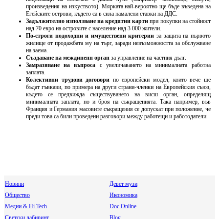
произведения на изкуството). Мярката най-вероятно ще бъде въведена на
Егейските острови, където са в сила намалени ставки на ДДС.
Задължително използване на кредитни карти
при покупки на стойност
над 70 евро на островите с население над 3 000 жители.
По-строги подоходни и имуществени критерии
за защита на първото
жилище от продажбата му на търг, заради невъзможността за обслужване
на заема.
Създаване на междиненн орган
за управление на частния дълг.
Замразяване на въпроса
с увеличаването на минималната работна
заплата.
Колективни трудови договори
по европейски модел, които вече ще
бъдат гъвкави, по примера на други страни-членки на Европейския съюз,
където се предвижда съществуването на висш орган, определящ
минималната заплата, но и броя на съкращенията. Така например, във
Франция и Германия масовите съкращения се допускат при положение, че
преди това са били проведени разговори между работещи и работодатели.
Новини
Девет музи
Общество
Икономика
Медии & Hi Tech
Doc Online
Светски лабиринт
Blog