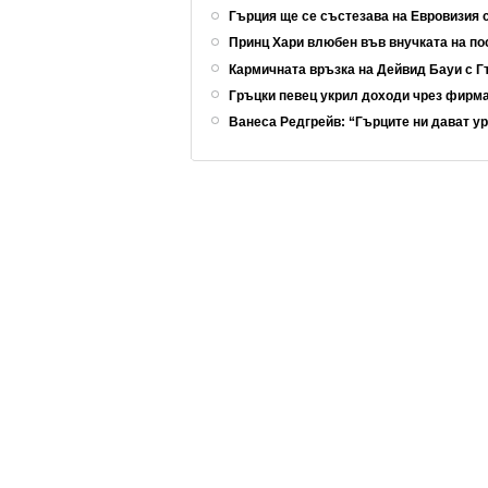
Гърция ще се състезава на Евровизия 
Принц Хари влюбен във внучката на п
Кармичната връзка на Дейвид Бауи с 
Гръцки певец укрил доходи чрез фирм
Ванеса Редгрейв: “Гърците ни дават у