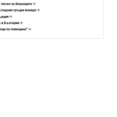
с песен за бежанците
оследния гръцки монарх
Гърция
а в България
роци по човещина”