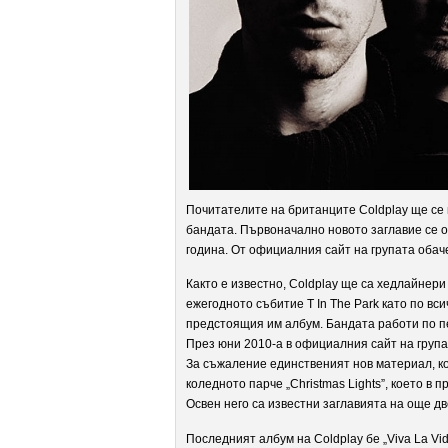
Почитателите на британците Coldplay ще се 
бандата. Първоначално новото заглавие се 
година. От официалния сайт на групата обаче
Както е известно, Coldplay ще са хедлайнер
ежегодното събитие T In The Park като по вси
предстоящия им албум. Бандата работи по пе
През юни 2010-а в официалния сайт на група
За съжаление единственият нов материал, к
коледното парче „Christmas Lights”, което 
Освен него са известни заглавията на още две п
Последният албум на Coldplay бе „Viva La Vida