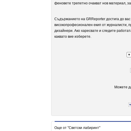
феновете трепетно очакват нов материал, за
Съдържанието на GRReporter достига до вас 
високопрофесионален екип от журналисти, п
дизайнери. Ако харесвате и следите работат
каквато вие изберете.
Можете да
Още от "Светски лабиринт"