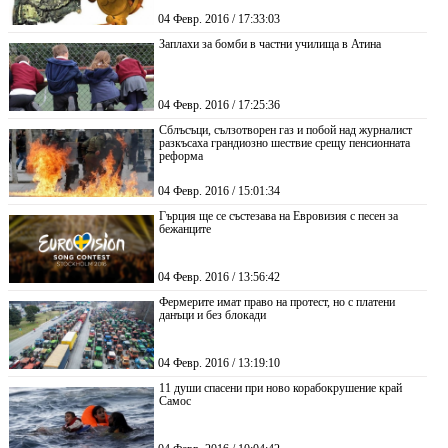
04 Февр. 2016 / 17:33:03
Заплахи за бомби в частни училища в Атина
04 Февр. 2016 / 17:25:36
Сблъсъци, сълзотворен газ и побой над журналист
разкъсаха грандиозно шествие срещу пенсионната
реформа
04 Февр. 2016 / 15:01:34
Гърция ще се състезава на Евровизия с песен за
бежанците
04 Февр. 2016 / 13:56:42
Фермерите имат право на протест, но с платени
данъци и без блокади
04 Февр. 2016 / 13:19:10
11 души спасени при ново корабокрушение край
Самос