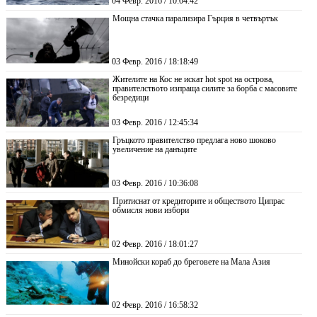
04 Февр. 2016 / 10:04:42
Мощна стачка парализира Гърция в четвъртък
03 Февр. 2016 / 18:18:49
Жителите на Кос не искат hot spot на острова,
правителството изпраща силите за борба с масовите
безредици
03 Февр. 2016 / 12:45:34
Гръцкото правителство предлага ново шоково
увеличение на данъците
03 Февр. 2016 / 10:36:08
Притиснат от кредиторите и обществото Ципрас
обмисля нови избори
02 Февр. 2016 / 18:01:27
Минойски кораб до бреговете на Мала Азия
02 Февр. 2016 / 16:58:32