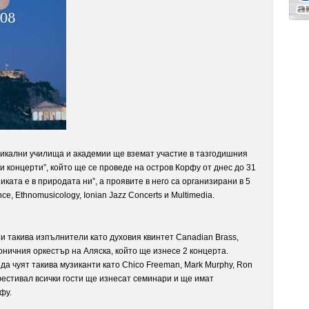
лни училища и академии ще вземат участие в тазгодишния
концерти”, който ще се проведе на остров Корфу от днес до 31
ката е в природата ни”, а проявите в него са организирани в 5
ce, Ethnomusicology, Ionian Jazz Concerts и Multimedia.
кива изпълнители като духовия квинтет Canadian Brass,
оничния оркестър на Аляска, който ще изнесе 2 концерта.
а чуят такива музиканти като Chico Freeman, Mark Murphy, Ron
фестивал всички гости ще изнесат семинари и ще имат
фу.