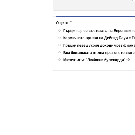
Още от ""
Гърция ще се състезава на Евровизия 
Кармичната връзка на Дейвид Бауи с 
Гръцки певец укрил доходи чрез фирм
Без бежанската вълна през световнит
Мюзикълът "Любовни булеварди"