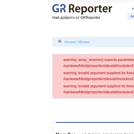
А
Най-доброто от GRReporter
Начало
/
Музика
warning: array_reverse() expects parameter 1
/var/www/html/grreporter/sites/all/modules
warning: Invalid argument supplied for forea
/var/www/html/grreporter/sites/all/modules
warning: Invalid argument supplied for forea
/var/www/html/grreporter/sites/all/modules