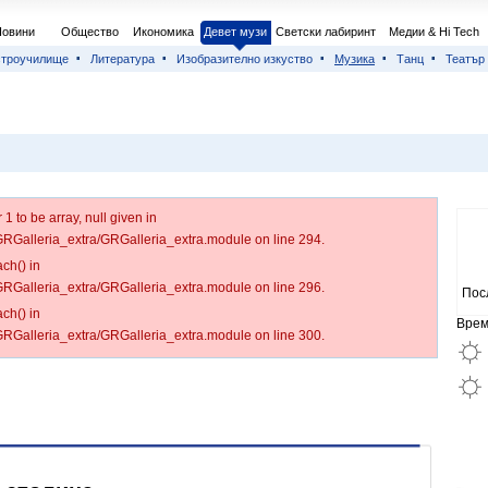
Новини
Общество
Икономика
Девет музи
Светски лабиринт
Медии & Hi Tech
строучилище
Литература
Изобразително изкуство
Музика
Танц
Театър
 to be array, null given in
/GRGalleria_extra/GRGalleria_extra.module on line 294.
ch() in
/GRGalleria_extra/GRGalleria_extra.module on line 296.
Пос
ch() in
Врем
/GRGalleria_extra/GRGalleria_extra.module on line 300.