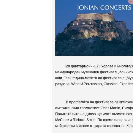
20 филхармонии, 25 хорове и многомузика
международен музикален фестивал „Йонииски 
юли. Тази година мотото на фестивала е „Музи
раздела: Winds&Percussion, Classical Experien
В програмата на фестивала са включени та
американския тромпетист Chris Martin, Симф
Почитателите на джаза ще имат възможност д
McClure и Richard Smith. По време на целия 
майсторски класове в старата крепост на Кор