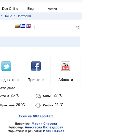
Doc Online
Blog
Архив
Кино
История
ледователи
Приятели
Абонати
ето днес
26 °C
27 °C
Атина
Солун
29 °C
21 °C
Ираклион
София