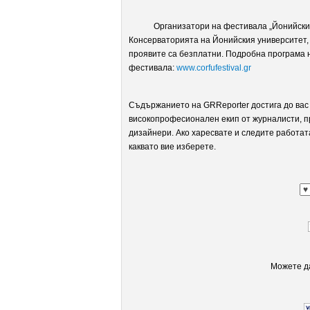
Организатори на фестивала „Йонийски кон
Консерваторията на Йонийския университет,
проявите са безплатни. Подробна програма н
фестивала:
www.corfufestival.gr
Съдържанието на GRReporter достига до вас 
високопрофесионален екип от журналисти, п
дизайнери. Ако харесвате и следите работат
каквато вие изберете.
Можете да