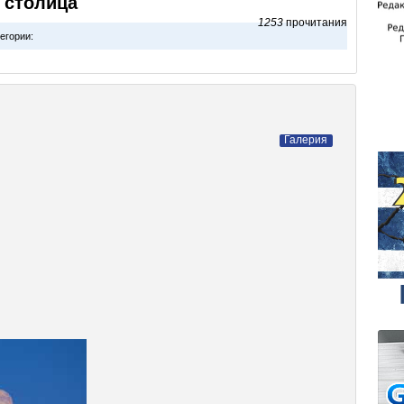
 столица
1253
прочитания
егории:
Галерия