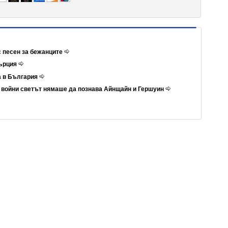
с песен за бежанците
Гърция
а в България
е войни светът нямаше да познава Айнщайн и Гершуин