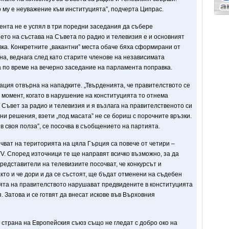
 му е неуважение към институцията”, подчерта Ципрас.
ента не е успял в три поредни заседания да събере
ето на състава на Съвета по радио и телевизия е и основният
ка. Конкретните „вакантни” места обаче бяха сформирани от
а, веднага след като старите членове на независимата
на по време на вечерно заседание на парламента поправка.
ция отвърна на нападките. „Твърденията, че правителството се
 момент, когато в нарушение на конституцията то отнема
Съвет за радио и телевизия и я възлага на правителственото си
и решения, взети „под масата” не се бориш с порочните връзки.
в своя полза”, се посочва в съобщението на партията.
чват на територията на цяла Гърция са повече от четири –
V. Според източници те ще направят всичко възможно, за да
редставители на телевизиите посочват, че конкурсът и
кто и че дори и да се състоят, ще бъдат отменени на съдебен
ията на правителството нарушават предвидените в конституцията
 Затова и се готвят да внесат искове във Върховния
 страна на Европейския съюз също не гледат с добро око на