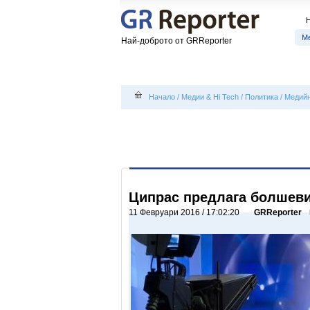
Ме
Най-доброто от GRReporter
Начало
/
Медии & Hi Tech
/
Политика
/
Медийн
Ципрас предлага болшеви
11 Февруари 2016 / 17:02:20
GRReporter