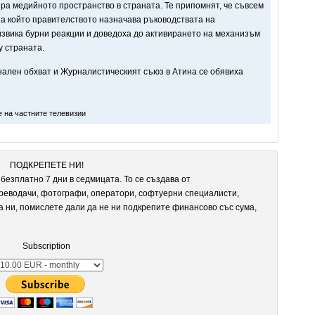
ра медийното пространство в страната. Те припомнят, че съвсем
на който правителството назначава ръководствата на
звика бурни реакции и доведоха до активирането на механизъм
у страната.
нален обхват и Журналистическият съюз в Атина се обявиха
.
е на частните телевизии
ПОДКРЕПЕТЕ НИ!
безплатно 7 дни в седмицата. То се създава от
реводачи, фотографи, оператори, софтуерни специалисти,
а ни, помислете дали да не ни подкрепите финансово със сума,
Subscription