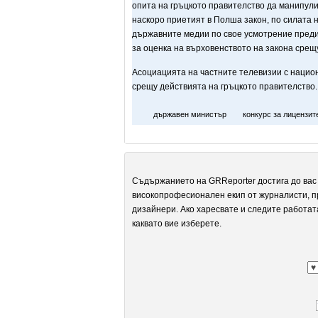
опита на гръцкото правителство да манипули
наскоро приетият в Полша закон, по силата 
държавните медии по свое усмотрение преди
за оценка на върховенството на закона срещ
Асоциацията на частните телевизии с нацио
срещу действията на гръцкото правителство
държавен министър
конкурс за лицензит
Съдържанието на GRReporter достига до вас 
високопрофесионален екип от журналисти, п
дизайнери. Ако харесвате и следите работат
каквато вие изберете.