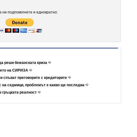
 ни подпомогнете и еднократно:
да реши бежанската криза
ието на СИРИЗА
и спъват преговорите с кредиторите
 на седмици, проблемът е какво ще последва
в гръцката реалност