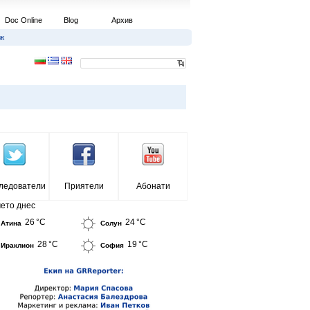
Doc Online
Blog
Архив
ж
ледователи
Приятели
Абонати
ето днес
26 °C
24 °C
Атина
Солун
28 °C
19 °C
Ираклион
София