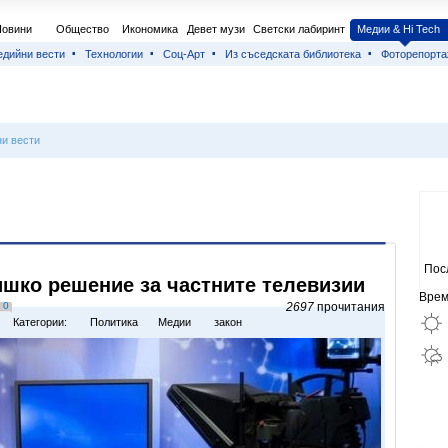
Новини
Общество
Икономика
Девет музи
Светски лабиринт
Медии & Hi Tech
дийни вести
Технологии
Соц-Арт
Из съседската библиотека
Фоторепорта
и вести
Пос
шко решение за частните телевизии
Врем
0
2697
прочитания
Категории:
Политика
Медии
закон