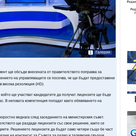
Галерия
1
мент ще обсъди внесената от правителството поправка за
жението на управляващите се посочва, че ще бъдат предоставени
в висока резолюция (HD).
 който ще участват кандидатите да получат лицензите ще бъде
с. В неговата компетенция попадат както обявяването на
оростно веднага след заседанието на министерския съвет.
елството ще раздаде лицензите със свое решение, както се
диите. Решението лицензите да бъдат само четири също бе част
игане на консенсус за Съвета за радио и телевизия свърши.