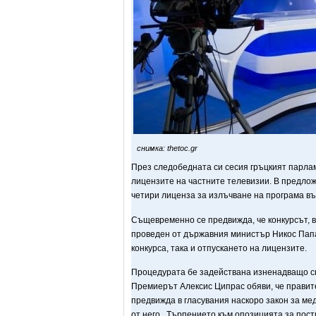
снимка: thetoc.gr
През следобедната си сесия гръцкият парла
лицензите на частните телевизии. В предло
четири лиценза за излъчване на програма въ
Същевременно се предвижда, че конкурсът, в
проведен от държавния министър Никос Папа
конкурса, така и отпускането на лицензите.
Процедурата бе задействана изненадващо ск
Премиерът Алексис Ципрас обяви, че правит
предвижда в гласувания наскоро закон за ме
от него. „Търпението към опозицията за пост