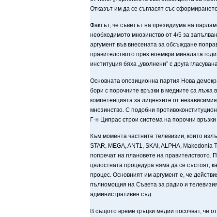
Отказът им да се съгласят със сформирането
Фактът, че съветът на президиума на парлам
необходимото мнозинство от 4/5 за запълван
аргумент във внесената за обсъждане поправ
правителството през ноември миналата годин
институция бяха „уволнени” с друга гласува
Основната опозиционна партия Нова демокра
бори с порочните връзки в медиите са лъжа в
компетенцията за лицензите от независимия 
мнозинство. С подобни противоконституционн
Г-н Ципрас строи система на порочни връзки 
Към момента частните телевизии, които излъ
STAR, MEGA, ANT1, SKAI, ALPHA, Makedonia T
попречат на плановете на правителството. П
цялостната процедура няма да се състоят, ка
процес. Основният им аргумент е, че действ
пълномощия на Съвета за радио и телевизия.
административен съд.
В същото време гръцки медии посочват, че от