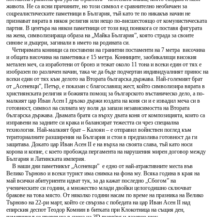
живота. Не са ясни причините, но този символ е сравнително необичаен за
соцреалистическите паметници в България, тъй като те по никакъв начин не
признават вярата в някоя религия или нещо по-висшестоящо от комунистическата
партия. В центъра на някои паметници от този вид понякога се поставя фигурата
на жена, символизираща образа на „Майка България”, която страда за своите
синове и дъщери, загинали в името на родината си.
Четиримата конници са поставени на гранитни постаменти на 7 метра височина
и общата височина на паметника е 15 метра. Конниците, заобикалящи високия
метален меч, са изработени от бронз и тежат около 11 тона и всеки един от тях е
изобразен по различен начин, така че да бъде подчертан индивидуалният принос на
всеки един от тях към делото на Втората българска държава. Най-големият брат
от „Асеневци”, Петър, е показан с благославящ жест, който символизира вярата в
християнската религия и божията помощ за българското въстаническо дело, а по-
малкият цар Иван Асен I дръзко държи юздата на коня си и е извадил меча си в
готовност, символ на силната му воля да запази независимостта на Втората
българска държава. Двамата братя са върху двата коня от композицията, които са
изправени на задните си крака и балансират тежестта си чрез специална
технология. Най-малкият брат – Калоян – е отправил войнствен поглед към
териториалните разширения на България и стои в предпазлива готовност да ги
защитава. Докато цар Иван Асен II е на върха на своята слава, тъй като носи
корона и копие, с което пробожда пергамента на нарушения мирен договор между
България и Латинската империя.
В наши дни паметникът „Асеневци” е едно от най-атрактивните места във
Велико Търново и всеки турист има снимка на фона му. Всяка година в края на
май всички абитуриенти идват тук, за да кажат последно „Сбогом” на
ученическите си години, а множество млади двойки целогодишно сключват
бракове на това място. От няколко години насам по време на празника на Велико
Търново на 22-ри март, който се свързва с победата на цар Иван Асен II над
епирския деспот Теодор Комнин в битката при Клокотница на същия ден,