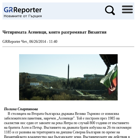
Четиримата Асеневци, които разгромяват Византия
GRReporter
Чет., 06/26/2014 - 11:40
Полина Спартянова
В столицата на Втората българска държава Велико Търново се извисява
забележителен паметник, наречен „Асеневци”. Той е построен през 1985 на
скалистия нос един от завоите на река Янтра по случай 800 години от въстанието
на братята Асен и Петър. Въстанието на двамата братя избухва на 26-ти октомври
1185 и се развива на територията на днешна Северна България по време на
Византийското владичество над българските земи. Въстаническите им действия в