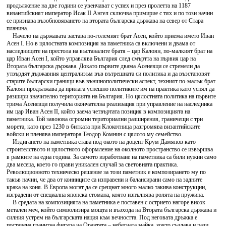
продължение на две години се увенчават с успех и през пролетта на 1187
византийският император Исак II Ангел сключва примирие с тях и по този начин
се признава възобновяването на втората българска държава на север от Стара
планина.
Начело на държавата застава по-големият брат Асен, който приема името Иван
Асен I. Но в цялостната композиция на паметника са включени и двама от
наследниците на престола на въстаналите братя – цар Калоян, по-малкият брат на
цар Иван Асен I, който управлява България след смъртта на първия цар на
Втората българска държава. Докато първите двама Асеневци се стремели да
утвърдят държавния централизъм във вътрешната си политика и да възстановят
старите български граници във външнополитически аспект, техният по-малък брат
Калоян продължава да прилага успешно политиките им на практика като успял да
разшири значително територията на България. Но цялостната политика на първите
трима Асеневци получила окончателна реализация при управление на наследника
им цар Иван Асен II, който заема четвъртата позиция в композицията на
паметника. Той завоюва огромни териториални разширения, граничещи с три
морета, като през 1230 в битката при Клокотница разгромява византийските
войски и пленява императора Теодор Комнин с цялото му семейство.
Издигането на паметника става под окото на доцент Крум Дамянов като
строителството и цялостното оформление на околното пространство се извършва
в рамките на една година. За самото изработване на паметника са били нужни само
два месеца, което го прави уникален случай за световната практика.
Революционното техническо решение за този паметник е композирането му по
такъв начин, че два от конниците са изправени и балансирани само на задните
крака на коня. В Европа могат да се срещнат много малко такива конструкции,
изградени от специална японска стомана, която изпълнява ролята на пружина.
В средата на композицията на паметника е поставен с острието нагоре висок
метален меч, който символизира мощта и възхода на Втората българска държава и
силния устрем на българската нация към вечността. Под неговата дръжка е
поставена гранитна фигура на Орантата – небесната майка, която създава и пази