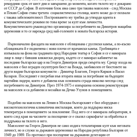
рекордния срок от шест дни и завършено до момента, когато тялото му е докарано
от СССР до София. В източния блок има само три такива мавзолея - след Москва
и Пекин София става третата социалистическа столица, която може да се похвали
с такава забележителност. Построяването му трябва да утвърди идеята в
комунистическите режими по това време за култ към личността.
Комунистическото ръководство организира за погребението на Димитров мащабна
церемония и то се нарежда сред най-големите в новата българска история.
Първоначално фасадата на мавзолея е облицована с русенски камък, а по-късно
облицовката й е подменена с нови плочи от врачански камък. Гробницата е
изпъквала на фона на градината пред Народния театър в София и се е намирала
лице в лице с бившия княжески дворец, където се е намирал кабинетът на
последния български цар и на Георги Димитров преди смъртта му. Срещу входа на
мавзолея е бил вграден скулптурен бюст на Вожда, заобиколен от бюстовете на
други видни български комунисти – Димитър Благоев, Георги Кирков и Васил
Коларов. Последният е погребан във втората ниша за погребване на бъдещите
партийни лидери, която е добавена към основната сграда няколко месеца след
погребението на Димитров. През 1974-1975 е извършена основна реконструкция
на мавзолея и са добавени и мозайки на Дечко Узунов в помещенията.
Подобно на мавзолея на Ленин в Москва българският е бил оборудван с
високотехнологична климатична инсталация, която да поддържа ниска
температура в помещението за поклонение. Под него се е намирала лаборатория, в
която след края на часовете за посещение се е свалял саркофагът за обработка и
поддръжка на тялото в него.
Мавзолеят на Георги Димитров не само издига тоталитарния култ към неговата
личност, но и служи за държавен церемониал на Народна република България от
1949 до 1989. По протокол при посещение на държавни делегации от