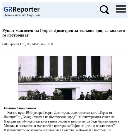
Рушат мавзолея на Георги Димитров за толкова дни, за колкото
го построяват
GRReporter
Ср., 05/14/2014 - 07:31
Полина Спартянова
Когато през 1949 умира Георги Димитров, още известен като „Героя от
Лайпциг” и „Вожд и учител на българския народ”, Министерският съвет на
Народна република България взима решение тялото му да бъде балсамирано в
Москва и поставено в мавзолей в центъра на София за „вечни поклонения”.
Изграждането му започва веднага след смъртта на Вожда и е построен за