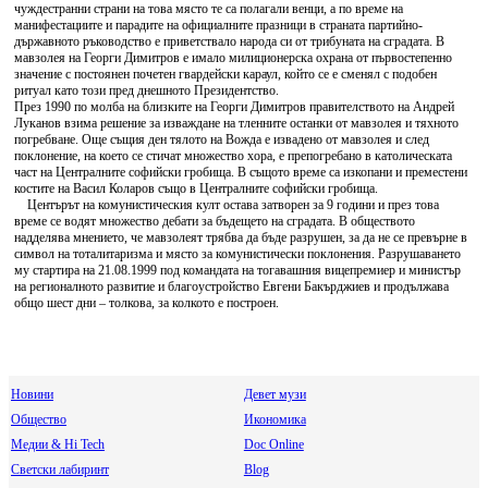
чуждестранни страни на това място те са полагали венци, а по време на
манифестациите и парадите на официалните празници в страната партийно-
държавното ръководство е приветствало народа си от трибуната на сградата. В
мавзолея на Георги Димитров е имало милиционерска охрана от първостепенно
значение с постоянен почетен гвардейски караул, който се е сменял с подобен
ритуал като този пред днешното Президентство.
През 1990 по молба на близките на Георги Димитров правителството на Андрей
Луканов взима решение за изваждане на тленните останки от мавзолея и тяхното
погребване. Още същия ден тялото на Вожда е извадено от мавзолея и след
поклонение, на което се стичат множество хора, е препогребано в католическата
част на Централните софийски гробища. В същото време са изкопани и преместени
костите на Васил Коларов също в Централните софийски гробища.
Центърът на комунистическия култ остава затворен за 9 години и през това
време се водят множество дебати за бъдещето на сградата. В обществото
надделява мнението, че мавзолеят трябва да бъде разрушен, за да не се превърне в
символ на тоталитаризма и място за комунистически поклонения. Разрушаването
му стартира на 21.08.1999 под командата на тогавашния вицепремиер и министър
на регионалното развитие и благоустройство Евгени Бакърджиев и продължава
общо шест дни – толкова, за колкото е построен.
Новини
Девет музи
Общество
Икономика
Медии & Hi Tech
Doc Online
Светски лабиринт
Blog