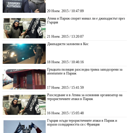
20 Ноем. 2015 / 10:47:09
Атина и Париж спорят минал ли е джихадистът през
Гърция
21 Ноем. 2015 / 13:20:07
Джихадисти заловени в Кос
18 Ноем. 2015 / 10:46:16
Гръцката полиция разследва трима заподозрени за
атентатите в Париж
17 Ноем. 2015 / 15:41:59
Разследване и в Атина за основния организатор на
терористичните атаки в Париж
16 Ноем. 2015 / 15:05:48
Гърция осъди терористичните атаки в Париж и
изрази солидарността си с Франция