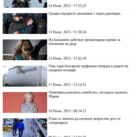
14 Ноем. 2015 / 17:53:23
Гръцки терористи заплашват с черен декември
13 Ноем. 2015 / 11:56:34
На Балканите действат организирани мрежи за
отвличане на деца
12 Ноем. 2015 / 11:02:10
Още един български трафикант попадна в ръцете на
гръцката полиция
11 Ноем. 2015 / 13:14:31
Оневиниха ромското семейство, отгледало малката
Мария
10 Ноем. 2015 / 08:14:21
Роми се опитаха да отвлекат невръстно дете от
супермаркет