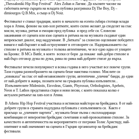
„Thessaloniki Hip Hop Festival” Alex Zoltan и Лагнис. До късните часове на
съботната вечер сърцата на младата публика разгряваха Dj The Boy, Dj –
dimiourgos Q.B.Mix, а също и Dj Noiz.
Фестивалът е станал традиция, която в началото на есента събира стотици млади
хора в Атина, фенове на хип-хоп ритмите, които силно желаят да споделят на глас
мисли, музика, ритъм и емоции пред публика и пред себе си. Словесни
заканвания от сцената или към сцената в ритъма на на музиката създават един
непрекъснат диалог, вид наддумване. В „битката” за словесно оцеляване победител
винаги е най-бързият и най-остроумният в отговорите си. Надприказването със
стихове в ритъма на музиката е толкова автентнично, че все едно идва от улиците
на Бронкс. В MCs Battle, в която всеки се бори да покаже най-добри стихове и
най-бърз отговор дума по дума, рима по рима най-добрите стигат до върха.
Фестивалът печели популярност и всяка година в него участват все повече групи.
Тази година разнообразието на сцената беше наистина голямо. Мислите си
„извикаха” на глас от най-независимите групи, автентични „улични” банди, до едни
от най-добрите в жанра, познати вече на гръцката публика изпълнители...
Изпълнителите Midenistis, Eisvoleas, Giants, Phyrosun, Orthologistes, Apeheis,
Neon и T. Lathos представиха стари и нови песни, с които показаха колко е
актуален ритъмът на хип-хоп в Атина.
В Athens Hip Hop Festival участваха и истински майстори на брейкданса. 8 от най-
добрите групи в страната подлудиха публиката с изпълненията си. Както е
присъщо за „уличните партита” , музиката беше пълна с експлоадиращи
комбинации от невероятни брейкданс съчетания и най-провокативни стихове. За
качеството и автентичността на мероприятието се погрижи Толис Аристиду, най-
опитният и най-значимият на сцената в Гърция организатор на брейкданс
фестивали.