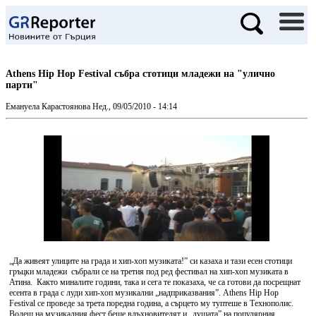
Athens Hip Hop Festival събра стотици младежи на "улично
парти"
Емануела Карастоянова
Нед., 09/05/2010 - 14:14
„Да живеят улиците на града и хип-хоп музиката!” си казаха и тази есен стотици
гръцки младежи събрали се на третия под ред фестивал на хип-хоп музиката в
Атина. Както миналите години, така и сега те показаха, че са готови да посрещнат
есента в града с луди хип-хоп музикални „надприказвания”. Athens Hip Hop
Festival се проведе за трета поредна година, а сърцето му туптеше в Технополис.
Водещ на музикалния фест беше вдъхновителят и „душата” на популярния