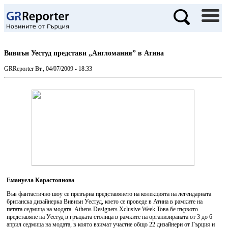
Вивиън Уестуд представи „Англомания” в Атина
GRReporter
Вт., 04/07/2009 - 18:33
Емануела Карастоянова
Във фантастично шоу се превърна представянето на колекцията на легендарната
британска дизайнерка Вивиън Уестуд, което се проведе в Атина в рамките на
петата седмица на модата Athens Designers Xclusive Week.Това бе първото
представяне на Уестуд в гръцката столица в рамките на организираната от 3 до 6
април седмица на модата, в която взимат участие общо 22 дизайнери от Гърция и