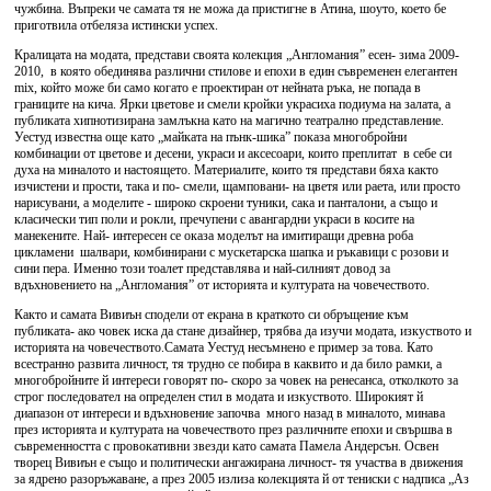
чужбина. Въпреки че самата тя не можа да пристигне в Атина, шоуто, което бе
приготвила отбеляза истински успех.
Кралицата на модата, представи своята колекция „Англомания” есен- зима 2009-
2010, в която обединява различни стилове и епохи в един съвременен елегантен
mix, който може би само когато е проектиран от нейната ръка, не попада в
границите на кича. Ярки цветове и смели кройки украсиха подиума на залата, а
публиката хипнотизирана замлъкна като на магично театрално представление.
Уестуд известна още като „майката на пънк-шика” показа многобройни
комбинации от цветове и десени, украси и аксесоари, които преплитат в себе си
духа на миналото и настоящето. Материалите, които тя представи бяха както
изчистени и прости, така и по- смели, щамповани- на цветя или раета, или просто
нарисувани, а моделите - широко скроени туники, сака и панталони, а също и
класически тип поли и рокли, пречупени с авангардни украси в косите на
манекените. Най- интересен се оказа моделът на имитиращи древна роба
цикламени шалвари, комбинирани с мускетарска шапка и ръкавици с розови и
сини пера. Именно този тоалет представлява и най-силният довод за
вдъхновението на „Англомания” от историята и културата на човечеството.
Както и самата Вивиън сподели от екрана в краткото си обръщение към
публиката- ако човек иска да стане дизайнер, трябва да изучи модата, изкуството и
историята на човечеството.Самата Уестуд несъмнено е пример за това. Като
всестранно развита личност, тя трудно се побира в каквито и да било рамки, а
многобройните й интереси говорят по- скоро за човек на ренесанса, отколкото за
строг последовател на определен стил в модата и изкуството. Широкият й
диапазон от интереси и вдъхновение започва много назад в миналото, минава
през историята и културата на човечеството през различните епохи и свършва в
съвременността с провокативни звезди като самата Памела Андерсън. Освен
творец Вивиън е също и политически ангажирана личност- тя участва в движения
за ядрено разоръжаване, а през 2005 излиза колекцията й от тениски с надписа „Аз