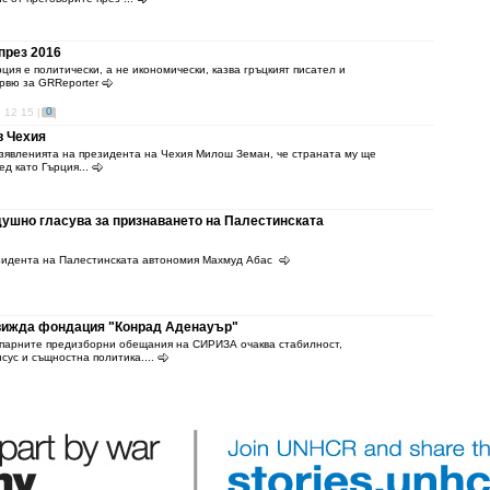
през 2016
ция е политически, а не икономически, казва гръцкият писател и
ервю за GRReporter
0
 12 15 |
в Чехия
изявленията на президента на Чехия Милош Земан, че страната му ще
ед като Гърция...
ушно гласува за признаването на Палестинската
езидента на Палестинската автономия Махмуд Абас
движда фондация "Конрад Аденауър"
опарните предизборни обещания на СИРИЗА очаква стабилност,
сус и същностна политика....