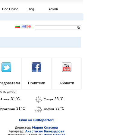
Doc Online
Blog
Архив
ледователи
Приятели
Абонати
ето днес
31 °C
33 °C
Атина
Солун
31 °C
33 °C
Ираклион
София