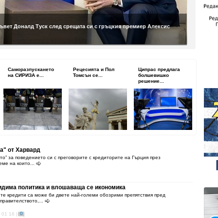
съвет Доналд Туск след срещата си с гръцкия премиер Алексис
Саморазпускането
Рецесията и Пол
Ципрас предлага
на СИРИЗА е...
Томсън се...
болшевишко
решение...
а" от Харвард
то” за поведението си с преговорите с кредиторите на Гърция през
еме на които...
видима политика и влошаваща се икономика
е кредити са може би двете най-големи обозрими препятствия пред
правителството,...
0
 01 16 |