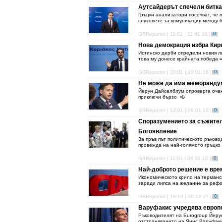
Аутсайдерът спечели битка
Гръцки анализатори посочват, че 
слуховете за комуникация между 
0
GRReporter | 11:01 | 11 01 16 |
Нова демокрация избра Кир
Истинско дерби определи новия л
това му донесе крайната победа
0
GRReporter | 20:01 | 10 01 16 |
Не може да има меморанду
Йерун Дайселблум опроверга очак
приключи бързо
0
GRReporter | 13:01 | 09 01 16 |
Споразумението за съжител
Богоявление
За пръв път политическото ръково
провежда на най-голямото гръцко 
0
GRReporter | 11:01 | 06 01 16 |
Най-доброто решение е вре
Икономическото крило на германс
заради липса на желание за рефо
0
GRReporter | 16:12 | 30 12 15 |
Варуфакис учредява европе
Ръководителят на Eurogroup Йеру
отстраняването на Янис Варуфакис