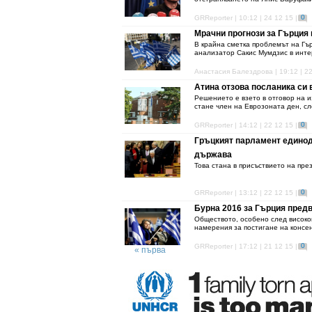
0
GRReporter | 10:12 | 24 12 15 |
Мрачни прогнози за Гърция 
В крайна сметка проблемът на Гър
анализатор Сакис Мумдзис в инт
Анастасия Балездрова | 19:12 | 22
Атина отзова посланика си 
Решението е взето в отговор на 
стане член на Еврозоната ден, сл
0
GRReporter | 14:12 | 22 12 15 |
Гръцкият парламент единод
държава
Това стана в присъствието на пр
0
GRReporter | 13:12 | 22 12 15 |
Бурна 2016 за Гърция пре
Обществото, особено след висок
намерения за постигане на консен
0
GRReporter | 17:12 | 21 12 15 |
« първа
‹ предишна
1
2