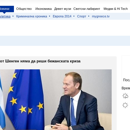
Новини
Общество
Икономика
Девет музи
Светски лабиринт
Медии & Hi Tech
литика
Криминална хроника
Европа 2014
Спорт
mygreece.tv
 от Шенген няма да реши бежанската криза
Пос
Врем