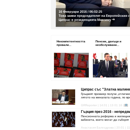
16 Февруари 2016 / 06:02:25
Това заяви председателят на Европейския 
Ципрас в резиденцията Максиму
Некомпетентността
Пенсии, данъци и
провали...
необслужвани...
Ципрас със "Златна малинк
Гръцкият премиер получи „отличие
лятото на миналата година, по вр
0
GRReporter | 14:01 | 13 01 16 |
Гърция през 2016 - непред
Пенсионната реформа и жилищнит
кабинета, които могат да съборят 
Анастасия Балездрова | 20:01 | 11