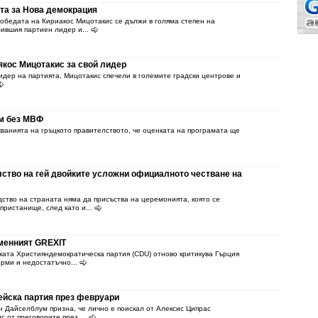
та за Нова демокрация
победата на Кириакос Мицотакис се дължи в голяма степен на
бившия партиен лидер и...
якос Мицотакис за свой лидер
идер на партията, Мицотакис спечели в големите градски центрове и
м без МВФ
ванията на гръцкото правителството, че оценката на програмата ще
ство на гей двойките усложни официалното честване на
дство на страната няма да присъства на церемонията, която се
пристанище, след като и...
менният GREXIT
ката Християндемократическа партия (CDU) отново критикува Гърция
рми и недостатъчно...
йска партия през февруари
н Дайселблум призна, че лично е поискал от Алексис Ципрас
 от преговорите през ...